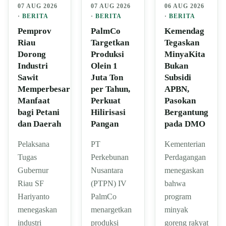
07 AUG 2026
07 AUG 2026
06 AUG 2026
·
BERITA
·
BERITA
·
BERITA
Pemprov
PalmCo
Kemendag
Riau
Targetkan
Tegaskan
Dorong
Produksi
MinyaKita
Industri
Olein 1
Bukan
Sawit
Juta Ton
Subsidi
Memperbesar
per Tahun,
APBN,
Manfaat
Perkuat
Pasokan
bagi Petani
Hilirisasi
Bergantung
dan Daerah
Pangan
pada DMO
Pelaksana
PT
Kementerian
Tugas
Perkebunan
Perdagangan
Gubernur
Nusantara
menegaskan
Riau SF
(PTPN) IV
bahwa
Hariyanto
PalmCo
program
menegaskan
menargetkan
minyak
industri
produksi
goreng rakyat