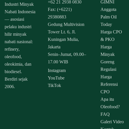
+62 21 2938 0830
GIMNI
Industri Minyak
Fax: (+6221)
Anggota
Nabati Indonesia
29380883
Palm Oil
— asosiasi
Gedung Multivision
Today
pelaku industri
Tower Lt. 6, Jl.
Harga CPO
hilir minyak
Kuningan Mulia,
& PKO
nabati nasional:
Jakarta
Harga
refinery,
Senin–Jumat, 09.00–
Minyak
oleofood,
17.00 WIB
Goreng
oleokimia, dan
Regulasi
Instagram
biodiesel.
Harga
YouTube
Berdiri sejak
Referensi
TikTok
2006.
CPO
Apa itu
Oleofood?
FAQ
Galeri Video