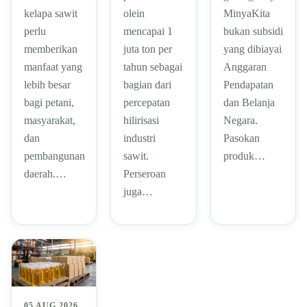
kelapa sawit
olein
MinyaKita
perlu
mencapai 1
bukan subsidi
memberikan
juta ton per
yang dibiayai
manfaat yang
tahun sebagai
Anggaran
lebih besar
bagian dari
Pendapatan
bagi petani,
percepatan
dan Belanja
masyarakat,
hilirisasi
Negara.
dan
industri
Pasokan
pembangunan
sawit.
produk…
daerah.…
Perseroan
juga…
05 AUG 2026