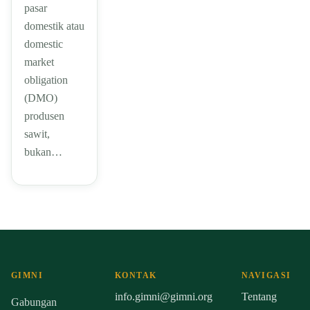
pasar
domestik atau
domestic
market
obligation
(DMO)
produsen
sawit,
bukan…
GIMNI
KONTAK
NAVIGASI
info.gimni@gimni.org
Tentang
Gabungan