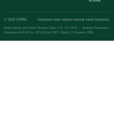
Kontak
© 2026 GIMNI
Informasi resmi industri minyak nabati Indonesia.
Badan hukum: akta Notaris Buntario Tigris, S.H., S.E., M.H. — disahkan Departemen
Kehakiman & HAM No. 249 (30 April 2007). Berdiri 12 Desember 2006.