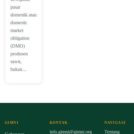
pasar
domestik atau
domestic
market
obligation
(DMO)
produsen
sawit,
bukan…
GIMNI
KONTAK
NAVIGASI
info.gimni@gimni.org
Tentang