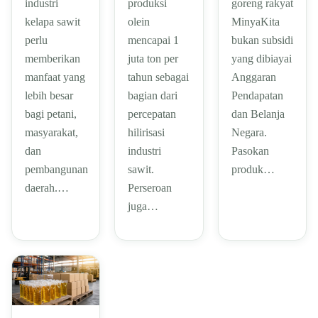
industri
produksi
goreng rakyat
kelapa sawit
olein
MinyaKita
perlu
mencapai 1
bukan subsidi
memberikan
juta ton per
yang dibiayai
manfaat yang
tahun sebagai
Anggaran
lebih besar
bagian dari
Pendapatan
bagi petani,
percepatan
dan Belanja
masyarakat,
hilirisasi
Negara.
dan
industri
Pasokan
pembangunan
sawit.
produk…
daerah.…
Perseroan
juga…