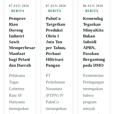
07 AUG 2026
07 AUG 2026
06 AUG 2026
·
BERITA
·
BERITA
·
BERITA
Pemprov
PalmCo
Kemendag
Riau
Targetkan
Tegaskan
Dorong
Produksi
MinyaKita
Industri
Olein 1
Bukan
Sawit
Juta Ton
Subsidi
Memperbesar
per Tahun,
APBN,
Manfaat
Perkuat
Pasokan
bagi Petani
Hilirisasi
Bergantung
dan Daerah
Pangan
pada DMO
Pelaksana
PT
Kementerian
Tugas
Perkebunan
Perdagangan
Gubernur
Nusantara
menegaskan
Riau SF
(PTPN) IV
bahwa
Hariyanto
PalmCo
program
menegaskan
menargetkan
minyak