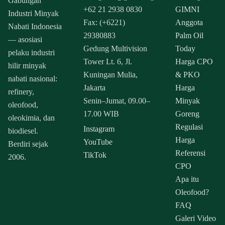
Gabungan
+62 21 2938 0830
GIMNI
Industri Minyak
Fax: (+6221)
Anggota
Nabati Indonesia
29380883
Palm Oil
— asosiasi
Gedung Multivision
Today
pelaku industri
Tower Lt. 6, Jl.
Harga CPO
hilir minyak
Kuningan Mulia,
& PKO
nabati nasional:
Jakarta
Harga
refinery,
Senin–Jumat, 09.00–
Minyak
oleofood,
17.00 WIB
Goreng
oleokimia, dan
Regulasi
Instagram
biodiesel.
Harga
YouTube
Berdiri sejak
Referensi
TikTok
2006.
CPO
Apa itu
Oleofood?
FAQ
Galeri Video