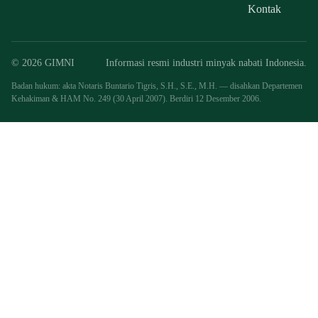
Kontak
© 2026 GIMNI
Informasi resmi industri minyak nabati Indonesia.
Badan hukum: akta Notaris Buntario Tigris, S.H., S.E., M.H. — disahkan Departemen
Kehakiman & HAM No. 249 (30 April 2007). Berdiri 12 Desember 2006.