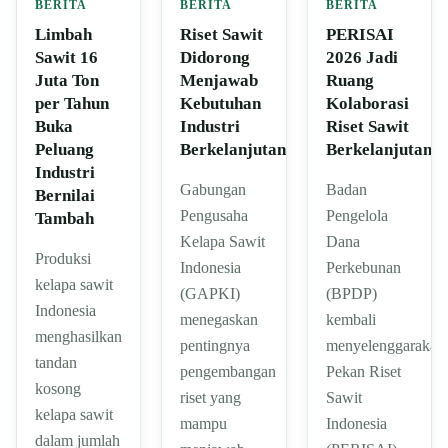
BERITA
BERITA
BERITA
Limbah
Riset Sawit
PERISAI
Sawit 16
Didorong
2026 Jadi
Juta Ton
Menjawab
Ruang
per Tahun
Kebutuhan
Kolaborasi
Buka
Industri
Riset Sawit
Peluang
Berkelanjutan
Berkelanjutan
Industri
Gabungan
Badan
Bernilai
Pengusaha
Pengelola
Tambah
Kelapa Sawit
Dana
Produksi
Indonesia
Perkebunan
kelapa sawit
(GAPKI)
(BPDP)
Indonesia
menegaskan
kembali
menghasilkan
pentingnya
menyelenggarakan
tandan
pengembangan
Pekan Riset
kosong
riset yang
Sawit
kelapa sawit
mampu
Indonesia
dalam jumlah