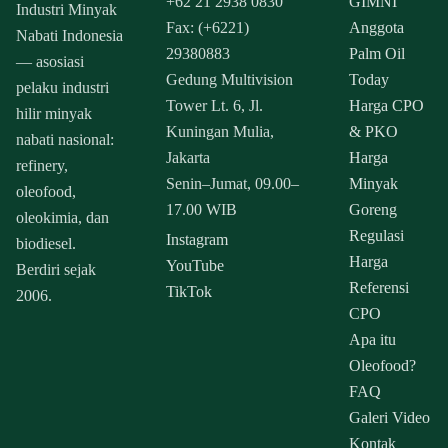
+62 21 2938 0830
GIMNI
Industri Minyak
Fax: (+6221)
Anggota
Nabati Indonesia
29380883
Palm Oil
— asosiasi
Gedung Multivision
Today
pelaku industri
Tower Lt. 6, Jl.
Harga CPO
hilir minyak
Kuningan Mulia,
& PKO
nabati nasional:
Jakarta
Harga
refinery,
Senin–Jumat, 09.00–
Minyak
oleofood,
17.00 WIB
Goreng
oleokimia, dan
Regulasi
Instagram
biodiesel.
Harga
YouTube
Berdiri sejak
Referensi
TikTok
2006.
CPO
Apa itu
Oleofood?
FAQ
Galeri Video
Kontak