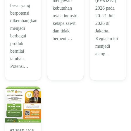
menjawab
(PERISAI)
besar yang
kebutuhan
2026 pada
berpotensi
nyata industri
20–21 Juli
dikembangkan
kelapa sawit
2026 di
menjadi
dan tidak
Jakarta.
berbagai
berhenti…
Kegiatan ini
produk
menjadi
bernilai
ajang…
tambah.
Potensi…
07 MAY 2026