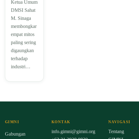
Ketua Umum
DMSI Sahat
M. Sinaga
membongkar
empat mitos
paling sering
digaungkan
terhadap
industri…
GIMNI
KONTAK
NAVIGASI
info.gimni@gimni.org
Tentang
Gabungan