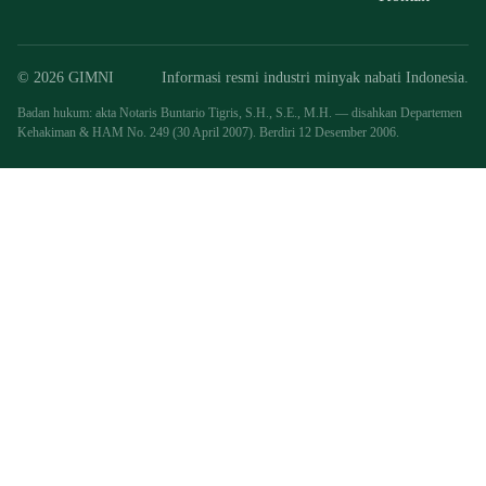
© 2026 GIMNI
Informasi resmi industri minyak nabati Indonesia.
Badan hukum: akta Notaris Buntario Tigris, S.H., S.E., M.H. — disahkan Departemen
Kehakiman & HAM No. 249 (30 April 2007). Berdiri 12 Desember 2006.