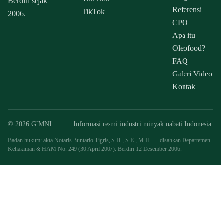
Berdiri sejak
Referensi
TikTok
2006.
CPO
Apa itu
Oleofood?
FAQ
Galeri Video
Kontak
© 2026 GIMNI
Informasi resmi industri minyak nabati Indonesia.
Badan hukum: akta Notaris Buntario Tigris, S.H., S.E., M.H. — disahkan Departemen
Kehakiman & HAM No. 249 (30 April 2007). Berdiri 12 Desember 2006.