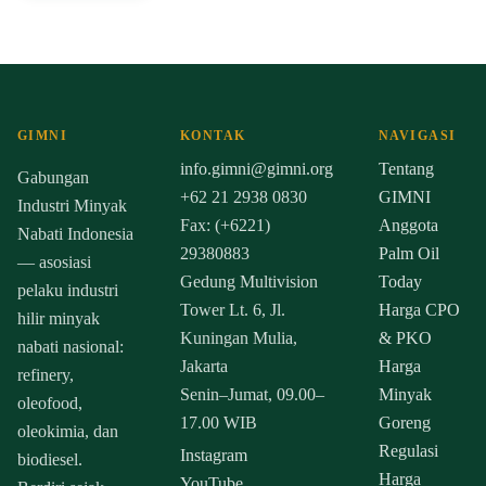
GIMNI
KONTAK
NAVIGASI
info.gimni@gimni.org
Tentang
Gabungan
+62 21 2938 0830
GIMNI
Industri Minyak
Fax: (+6221)
Anggota
Nabati Indonesia
29380883
Palm Oil
— asosiasi
Gedung Multivision
Today
pelaku industri
Tower Lt. 6, Jl.
Harga CPO
hilir minyak
Kuningan Mulia,
& PKO
nabati nasional:
Jakarta
Harga
refinery,
Senin–Jumat, 09.00–
Minyak
oleofood,
17.00 WIB
Goreng
oleokimia, dan
Regulasi
Instagram
biodiesel.
Harga
YouTube