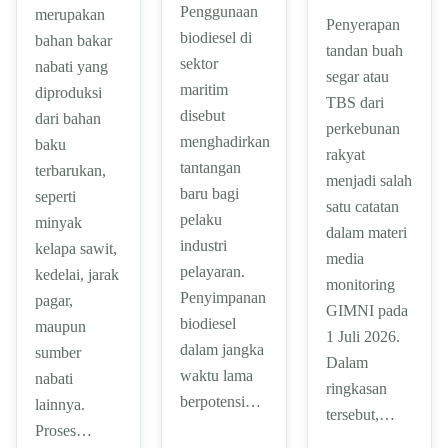
Penggunaan
merupakan
Penyerapan
biodiesel di
bahan bakar
tandan buah
sektor
nabati yang
segar atau
maritim
diproduksi
TBS dari
disebut
dari bahan
perkebunan
menghadirkan
baku
rakyat
tantangan
terbarukan,
menjadi salah
baru bagi
seperti
satu catatan
pelaku
minyak
dalam materi
industri
kelapa sawit,
media
pelayaran.
kedelai, jarak
monitoring
Penyimpanan
pagar,
GIMNI pada
biodiesel
maupun
1 Juli 2026.
dalam jangka
sumber
Dalam
waktu lama
nabati
ringkasan
berpotensi…
lainnya.
tersebut,…
Proses…