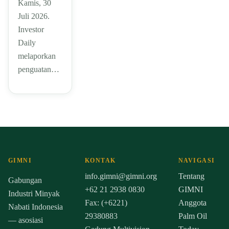
Kamis, 30
Juli 2026.
Investor
Daily
melaporkan
penguatan…
GIMNI
KONTAK
NAVIGASI
info.gimni@gimni.org
Tentang
Gabungan
+62 21 2938 0830
GIMNI
Industri Minyak
Fax: (+6221)
Anggota
Nabati Indonesia
29380883
Palm Oil
— asosiasi