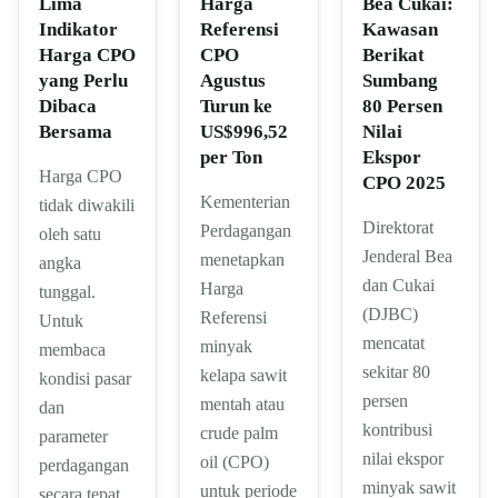
Lima
Harga
Bea Cukai:
Indikator
Referensi
Kawasan
Harga CPO
CPO
Berikat
yang Perlu
Agustus
Sumbang
Dibaca
Turun ke
80 Persen
Bersama
US$996,52
Nilai
per Ton
Ekspor
Harga CPO
CPO 2025
Kementerian
tidak diwakili
Direktorat
Perdagangan
oleh satu
Jenderal Bea
menetapkan
angka
dan Cukai
Harga
tunggal.
(DJBC)
Referensi
Untuk
mencatat
minyak
membaca
sekitar 80
kelapa sawit
kondisi pasar
persen
mentah atau
dan
kontribusi
crude palm
parameter
nilai ekspor
oil (CPO)
perdagangan
minyak sawit
untuk periode
secara tepat,