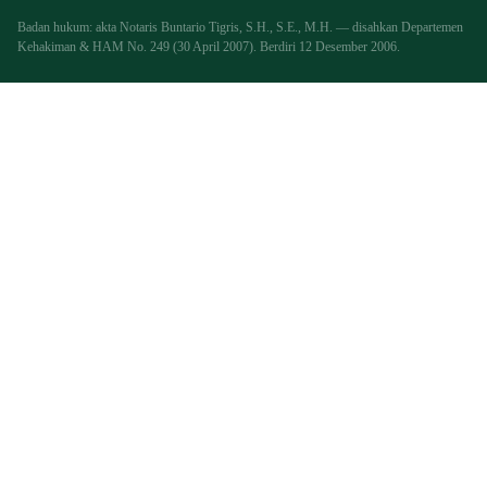
Badan hukum: akta Notaris Buntario Tigris, S.H., S.E., M.H. — disahkan Departemen
Kehakiman & HAM No. 249 (30 April 2007). Berdiri 12 Desember 2006.