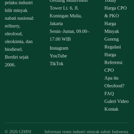
Gedung Multivision
Today
pelaku industri
Tower Lt. 6, Jl.
Harga CPO
hilir minyak
Kuningan Mulia,
& PKO
nabati nasional:
Jakarta
Harga
refinery,
Senin–Jumat, 09.00–
Minyak
oleofood,
17.00 WIB
Goreng
oleokimia, dan
Regulasi
Instagram
biodiesel.
Harga
YouTube
Berdiri sejak
Referensi
TikTok
2006.
CPO
Apa itu
Oleofood?
FAQ
Galeri Video
Kontak
© 2026 GIMNI
Informasi resmi industri minyak nabati Indonesia.