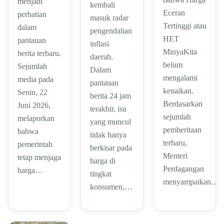
menjadi
kembali
Eceran
perhatian
masuk radar
Tertinggi atau
dalam
pengendalian
HET
pantauan
inflasi
MinyaKita
berita terbaru.
daerah.
belum
Sejumlah
Dalam
mengalami
media pada
pantauan
kenaikan.
Senin, 22
berita 24 jam
Berdasarkan
Juni 2026,
terakhir, isu
sejumlah
melaporkan
yang muncul
pemberitaan
bahwa
tidak hanya
terbaru,
pemerintah
berkisar pada
Menteri
tetap menjaga
harga di
Perdagangan
harga…
tingkat
menyampaikan…
konsumen,…