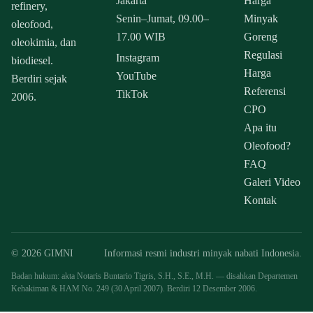
Jakarta
Harga
refinery,
Senin–Jumat, 09.00–
Minyak
oleofood,
17.00 WIB
Goreng
oleokimia, dan
Regulasi
Instagram
biodiesel.
Harga
YouTube
Berdiri sejak
Referensi
TikTok
2006.
CPO
Apa itu
Oleofood?
FAQ
Galeri Video
Kontak
© 2026 GIMNI
Informasi resmi industri minyak nabati Indonesia.
Badan hukum: akta Notaris Buntario Tigris, S.H., S.E., M.H. — disahkan Departemen
Kehakiman & HAM No. 249 (30 April 2007). Berdiri 12 Desember 2006.