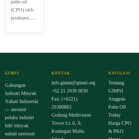
palm oil
(CPO) oleh
produsen.…
GIMNI
KONTAK
NAVIGASI
info.gimni@gimni.org
Tentang
Gabungan
+62 21 2938 0830
GIMNI
Industri Minyak
Fax: (+6221)
Anggota
Nabati Indonesia
29380883
Palm Oil
— asosiasi
Gedung Multivision
Today
pelaku industri
Tower Lt. 6, Jl.
Harga CPO
hilir minyak
Kuningan Mulia,
& PKO
nabati nasional: