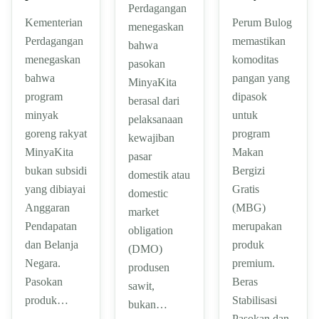
Perdagangan
Kementerian
Perum Bulog
menegaskan
Perdagangan
memastikan
bahwa
menegaskan
komoditas
pasokan
bahwa
pangan yang
MinyaKita
program
dipasok
berasal dari
minyak
untuk
pelaksanaan
goreng rakyat
program
kewajiban
MinyaKita
Makan
pasar
bukan subsidi
Bergizi
domestik atau
yang dibiayai
Gratis
domestic
Anggaran
(MBG)
market
Pendapatan
merupakan
obligation
dan Belanja
produk
(DMO)
Negara.
premium.
produsen
Pasokan
Beras
sawit,
produk…
Stabilisasi
bukan…
Pasokan dan