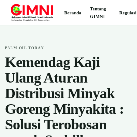
Tentang
Beranda
Regulasi
GIMNI
PALM OIL TODAY
Kemendag Kaji
Ulang Aturan
Distribusi Minyak
Goreng Minyakita :
Solusi Terobosan