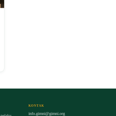
KONTAK
info.gimni@gimni.org
 pelaku