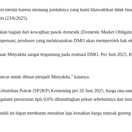
um merata karena memang jumlahnya yang kami khawatirkan tidak bisa
in (23/6/2025).
an bagian dari kewajiban pasok domestik (Domestic Market Obligati
ompensasi, produsen yang melaksanakan DMO akan memperoleh hak eks
aan Minyakita sangat tergantung pada realisasi DMO. Per Juni 2025,
ncar untuk dibuat menjadi Minyakita,” katanya.
ebutuhan Pokok (SP2KP) Kemendag per 20 Juni 2025, harga rata-rata M
galami penurunan tipis 0,6% dibandingkan pekan sebelumnya dan turu
tabil ini dapat membantu menahan laju kenaikan harga minyak goreng