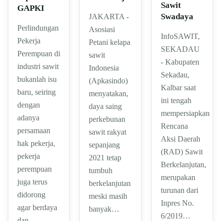
Sawit
GAPKI
Swadaya
JAKARTA -
Perlindungan
Asosiasi
InfoSAWIT,
Pekerja
Petani kelapa
SEKADAU
Perempuan di
sawit
- Kabupaten
industri sawit
Indonesia
Sekadau,
bukanlah isu
(Apkasindo)
Kalbar saat
baru, seiring
menyatakan,
ini tengah
dengan
daya saing
mempersiapkan
adanya
perkebunan
Rencana
persamaan
sawit rakyat
Aksi Daerah
hak pekerja,
sepanjang
(RAD) Sawit
pekerja
2021 tetap
Berkelanjutan,
perempuan
tumbuh
merupakan
juga terus
berkelanjutan
turunan dari
didorong
meski masih
Inpres No.
agar berdaya
banyak…
6/2019…
dan…