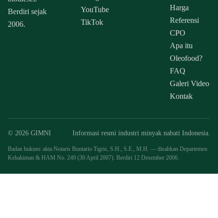
Harga
YouTube
Berdiri sejak
Referensi
TikTok
2006.
CPO
Apa itu
Oleofood?
FAQ
Galeri Video
Kontak
© 2026 GIMNI
Informasi resmi industri minyak nabati Indonesia.
Badan hukum: akta Notaris Buntario Tigris, S.H., S.E., M.H. — disahkan Departemen
Kehakiman & HAM No. 249 (30 April 2007). Berdiri 12 Desember 2006.