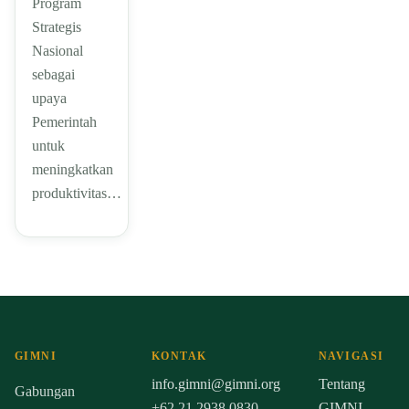
Program
Strategis
Nasional
sebagai
upaya
Pemerintah
untuk
meningkatkan
produktivitas…
GIMNI
KONTAK
NAVIGASI
info.gimni@gimni.org
Tentang
Gabungan
+62 21 2938 0830
GIMNI