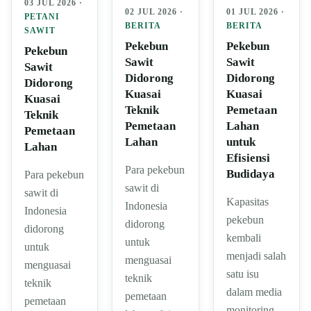
03 JUL 2026 ·
02 JUL 2026 ·
01 JUL 2026 ·
PETANI
BERITA
BERITA
SAWIT
Pekebun
Pekebun
Pekebun
Sawit
Sawit
Sawit
Didorong
Didorong
Didorong
Kuasai
Kuasai
Kuasai
Teknik
Pemetaan
Teknik
Pemetaan
Lahan
Pemetaan
Lahan
untuk
Lahan
Efisiensi
Para pekebun
Budidaya
Para pekebun
sawit di
sawit di
Kapasitas
Indonesia
Indonesia
pekebun
didorong
didorong
kembali
untuk
untuk
menjadi salah
menguasai
menguasai
satu isu
teknik
teknik
dalam media
pemetaan
pemetaan
monitoring