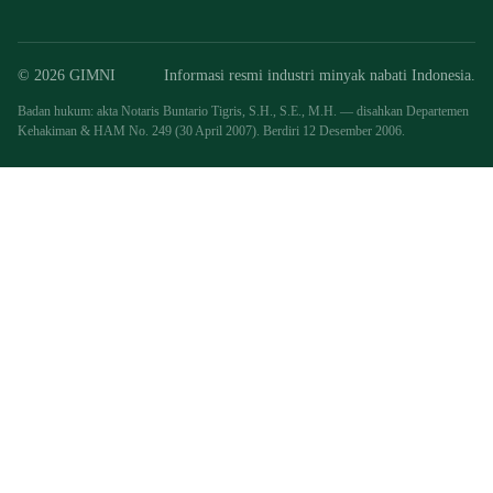
© 2026 GIMNI
Informasi resmi industri minyak nabati Indonesia.
Badan hukum: akta Notaris Buntario Tigris, S.H., S.E., M.H. — disahkan Departemen
Kehakiman & HAM No. 249 (30 April 2007). Berdiri 12 Desember 2006.