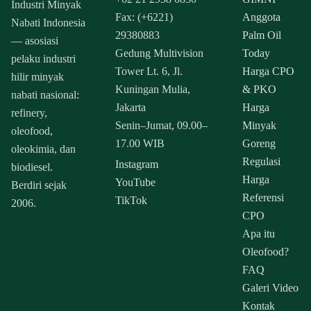
Industri Minyak
Fax: (+6221)
Anggota
Nabati Indonesia
29380883
Palm Oil
— asosiasi
Gedung Multivision
Today
pelaku industri
Tower Lt. 6, Jl.
Harga CPO
hilir minyak
Kuningan Mulia,
& PKO
nabati nasional:
Jakarta
Harga
refinery,
Senin–Jumat, 09.00–
Minyak
oleofood,
17.00 WIB
Goreng
oleokimia, dan
Regulasi
Instagram
biodiesel.
Harga
YouTube
Berdiri sejak
Referensi
TikTok
2006.
CPO
Apa itu
Oleofood?
FAQ
Galeri Video
Kontak