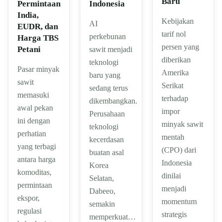
Baru
Permintaan
Indonesia
India,
Kebijakan
AI
EUDR, dan
tarif nol
perkebunan
Harga TBS
persen yang
Petani
sawit menjadi
diberikan
teknologi
Pasar minyak
Amerika
baru yang
sawit
Serikat
sedang terus
memasuki
terhadap
dikembangkan.
awal pekan
impor
Perusahaan
ini dengan
minyak sawit
teknologi
perhatian
mentah
kecerdasan
yang terbagi
(CPO) dari
buatan asal
antara harga
Indonesia
Korea
komoditas,
dinilai
Selatan,
permintaan
menjadi
Dabeeo,
ekspor,
momentum
semakin
regulasi
strategis
memperkuat…