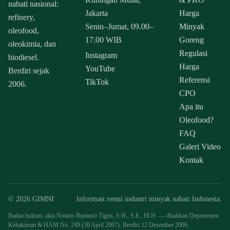
nabati nasional:
Jakarta
Harga
refinery,
Senin–Jumat, 09.00–
Minyak
oleofood,
17.00 WIB
Goreng
oleokimia, dan
Regulasi
Instagram
biodiesel.
Harga
YouTube
Berdiri sejak
Referensi
TikTok
2006.
CPO
Apa itu
Oleofood?
FAQ
Galeri Video
Kontak
© 2026 GIMNI
Informasi resmi industri minyak nabati Indonesia.
Badan hukum: akta Notaris Buntario Tigris, S.H., S.E., M.H. — disahkan Departemen
Kehakiman & HAM No. 249 (30 April 2007). Berdiri 12 Desember 2006.