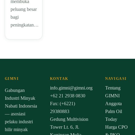
membuka
peluang besar
bagi
peningkatan…
GIMNI
KONTAK
NAVIGASI
info.gimni@gimni.org
Tentang
Gabungan
+62 21 2938 0830
GIMNI
Industri Minyak
Fax: (+6221)
Anggota
Nabati Indonesia
29380883
Palm Oil
— asosiasi
Gedung Multivision
Today
pelaku industri
Tower Lt. 6, Jl.
Harga CPO
hilir minyak
Kuningan Mulia,
& PKO