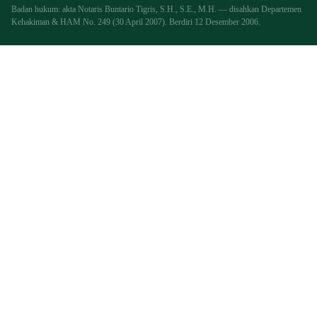
Badan hukum: akta Notaris Buntario Tigris, S.H., S.E., M.H. — disahkan Departemen
Kehakiman & HAM No. 249 (30 April 2007). Berdiri 12 Desember 2006.