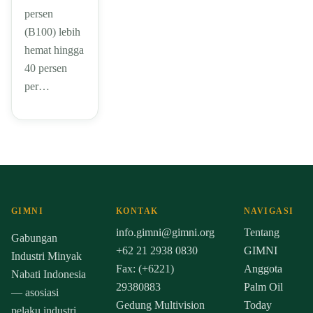
persen
(B100) lebih
hemat hingga
40 persen
per…
GIMNI
KONTAK
NAVIGASI
info.gimni@gimni.org
Tentang
Gabungan
+62 21 2938 0830
GIMNI
Industri Minyak
Fax: (+6221)
Anggota
Nabati Indonesia
29380883
Palm Oil
— asosiasi
Gedung Multivision
Today
pelaku industri