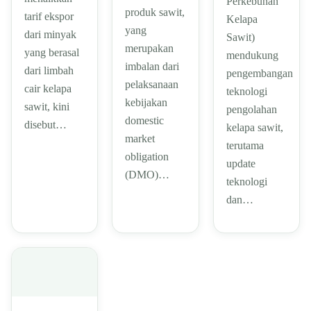
Perkebunan
produk sawit,
tarif ekspor
Kelapa
yang
dari minyak
Sawit)
merupakan
yang berasal
mendukung
imbalan dari
dari limbah
pengembangan
pelaksanaan
cair kelapa
teknologi
kebijakan
sawit, kini
pengolahan
domestic
disebut…
kelapa sawit,
market
terutama
obligation
update
(DMO)…
teknologi
dan…