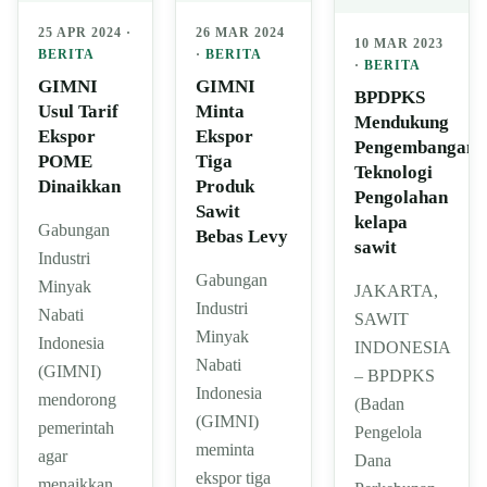
25 APR 2024 ·
26 MAR 2024
10 MAR 2023
BERITA
·
BERITA
·
BERITA
GIMNI
GIMNI
BPDPKS
Usul Tarif
Minta
Mendukung
Ekspor
Ekspor
Pengembangan
POME
Tiga
Teknologi
Dinaikkan
Produk
Pengolahan
Sawit
kelapa
Gabungan
Bebas Levy
sawit
Industri
Gabungan
Minyak
JAKARTA,
Industri
Nabati
SAWIT
Minyak
Indonesia
INDONESIA
Nabati
(GIMNI)
– BPDPKS
Indonesia
mendorong
(Badan
(GIMNI)
pemerintah
Pengelola
meminta
agar
Dana
ekspor tiga
menaikkan