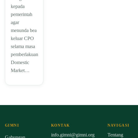
kepada
pemerintah
agar
menunda bea
keluar CPO
selama masa
pemberlakuan
Domestic
Market…
GIMNI
KONTAK
NAVIGASI
info.gimni@gimni.org
Tentang
Gabungan