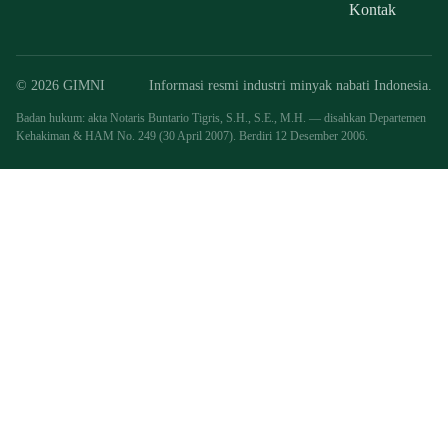
Kontak
© 2026 GIMNI
Informasi resmi industri minyak nabati Indonesia.
Badan hukum: akta Notaris Buntario Tigris, S.H., S.E., M.H. — disahkan Departemen
Kehakiman & HAM No. 249 (30 April 2007). Berdiri 12 Desember 2006.