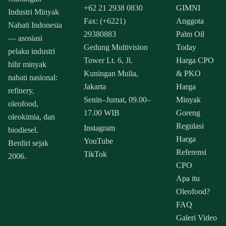
+62 21 2938 0830
GIMNI
Industri Minyak
Fax: (+6221)
Anggota
Nabati Indonesia
29380883
Palm Oil
— asosiasi
Gedung Multivision
Today
pelaku industri
Tower Lt. 6, Jl.
Harga CPO
hilir minyak
Kuningan Mulia,
& PKO
nabati nasional:
Jakarta
Harga
refinery,
Senin–Jumat, 09.00–
Minyak
oleofood,
17.00 WIB
Goreng
oleokimia, dan
Regulasi
Instagram
biodiesel.
Harga
YouTube
Berdiri sejak
Referensi
TikTok
2006.
CPO
Apa itu
Oleofood?
FAQ
Galeri Video