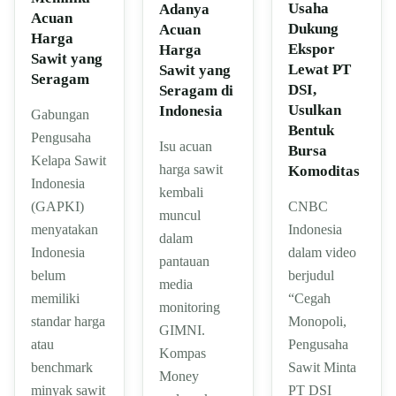
Usaha
Adanya
Acuan
Dukung
Acuan
Harga
Ekspor
Harga
Sawit yang
Lewat PT
Sawit yang
Seragam
DSI,
Seragam di
Usulkan
Indonesia
Gabungan
Bentuk
Pengusaha
Isu acuan
Bursa
Kelapa Sawit
harga sawit
Komoditas
Indonesia
kembali
CNBC
(GAPKI)
muncul
Indonesia
menyatakan
dalam
dalam video
Indonesia
pantauan
berjudul
belum
media
“Cegah
memiliki
monitoring
Monopoli,
standar harga
GIMNI.
Pengusaha
atau
Kompas
Sawit Minta
benchmark
Money
PT DSI
minyak sawit