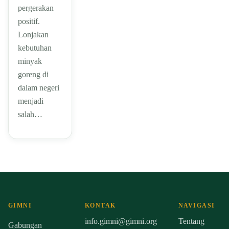
pergerakan
positif.
Lonjakan
kebutuhan
minyak
goreng di
dalam negeri
menjadi
salah…
GIMNI
KONTAK
NAVIGASI
info.gimni@gimni.org
Tentang
Gabungan