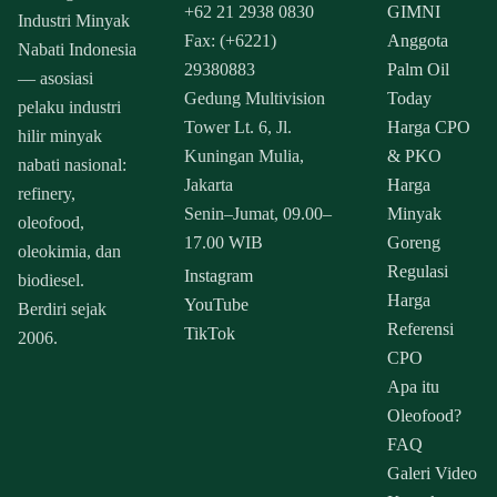
+62 21 2938 0830
GIMNI
Industri Minyak
Fax: (+6221)
Anggota
Nabati Indonesia
29380883
Palm Oil
— asosiasi
Gedung Multivision
Today
pelaku industri
Tower Lt. 6, Jl.
Harga CPO
hilir minyak
Kuningan Mulia,
& PKO
nabati nasional:
Jakarta
Harga
refinery,
Senin–Jumat, 09.00–
Minyak
oleofood,
17.00 WIB
Goreng
oleokimia, dan
Regulasi
Instagram
biodiesel.
Harga
YouTube
Berdiri sejak
Referensi
TikTok
2006.
CPO
Apa itu
Oleofood?
FAQ
Galeri Video