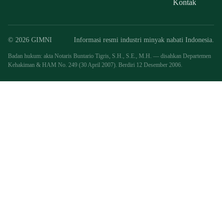
Kontak
© 2026 GIMNI
Informasi resmi industri minyak nabati Indonesia.
Badan hukum: akta Notaris Buntario Tigris, S.H., S.E., M.H. — disahkan Departemen
Kehakiman & HAM No. 249 (30 April 2007). Berdiri 12 Desember 2006.