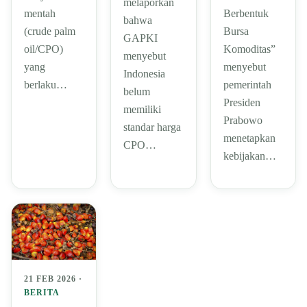
melaporkan
Berbentuk
mentah
bahwa
Bursa
(crude palm
GAPKI
Komoditas”
oil/CPO)
menyebut
menyebut
yang
Indonesia
pemerintah
berlaku…
belum
Presiden
memiliki
Prabowo
standar harga
menetapkan
CPO…
kebijakan…
21 FEB 2026 ·
BERITA