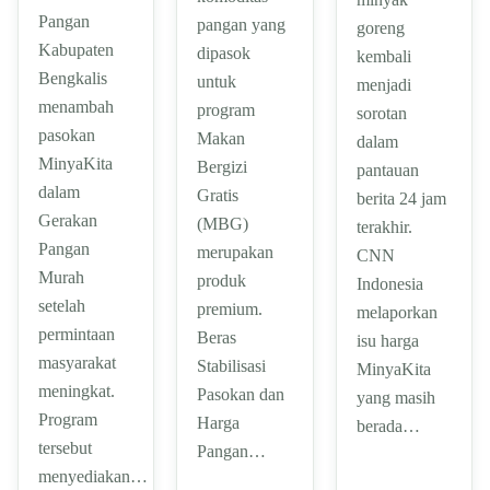
Pangan
pangan yang
goreng
Kabupaten
dipasok
kembali
Bengkalis
untuk
menjadi
menambah
program
sorotan
pasokan
Makan
dalam
MinyaKita
Bergizi
pantauan
dalam
Gratis
berita 24 jam
Gerakan
(MBG)
terakhir.
Pangan
merupakan
CNN
Murah
produk
Indonesia
setelah
premium.
melaporkan
permintaan
Beras
isu harga
masyarakat
Stabilisasi
MinyaKita
meningkat.
Pasokan dan
yang masih
Program
Harga
berada…
tersebut
Pangan…
menyediakan…