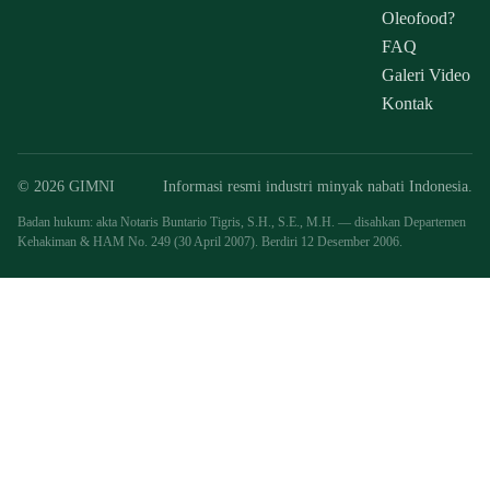
Oleofood?
FAQ
Galeri Video
Kontak
© 2026 GIMNI
Informasi resmi industri minyak nabati Indonesia.
Badan hukum: akta Notaris Buntario Tigris, S.H., S.E., M.H. — disahkan Departemen
Kehakiman & HAM No. 249 (30 April 2007). Berdiri 12 Desember 2006.