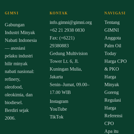
GIMNI
KONTAK
NAVIGASI
info.gimni@gimni.org
Tentang
Gabungan
+62 21 2938 0830
GIMNI
Industri Minyak
Fax: (+6221)
Anggota
Nabati Indonesia
29380883
Palm Oil
— asosiasi
Gedung Multivision
Today
pelaku industri
Tower Lt. 6, Jl.
Harga CPO
hilir minyak
Kuningan Mulia,
& PKO
nabati nasional:
Jakarta
Harga
refinery,
Senin–Jumat, 09.00–
Minyak
oleofood,
17.00 WIB
Goreng
oleokimia, dan
Regulasi
Instagram
biodiesel.
Harga
YouTube
Berdiri sejak
Referensi
TikTok
2006.
CPO
Apa itu