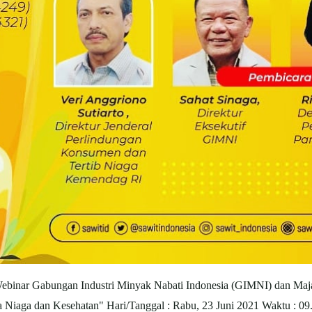
nar Gabungan Industri Minyak Nabati Indonesia (GIMNI) dan Majal
ta Niaga dan Kesehatan" Hari/Tanggal : Rabu, 23 Juni 2021 Waktu 