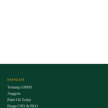
NAVIGASI
Tentang GIMNI
Anggota
Palm Oil Today
Harga CPO & PKO