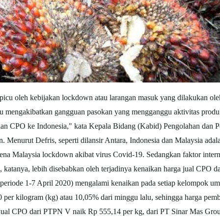
icu oleh kebijakan lockdown atau larangan masuk yang dilakukan oleh
stru mengakibatkan gangguan pasokan yang mengganggu aktivitas produ
ian CPO ke Indonesia," kata Kepala Bidang (Kabid) Pengolahan dan P
. Menurut Defris, seperti dilansir Antara, Indonesia dan Malaysia ada
ena Malaysia lockdown akibat virus Covid-19. Sedangkan faktor inter
katanya, lebih disebabkan oleh terjadinya kenaikan harga jual CPO da
eriode 1-7 April 2020) mengalami kenaikan pada setiap kelompok umu
per kilogram (kg) atau 10,05% dari minggu lalu, sehingga harga pemb
jual CPO dari PTPN V naik Rp 555,14 per kg, dari PT Sinar Mas Grou