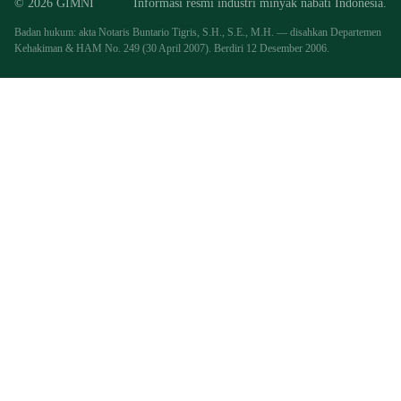
© 2026 GIMNI
Informasi resmi industri minyak nabati Indonesia.
Badan hukum: akta Notaris Buntario Tigris, S.H., S.E., M.H. — disahkan Departemen
Kehakiman & HAM No. 249 (30 April 2007). Berdiri 12 Desember 2006.