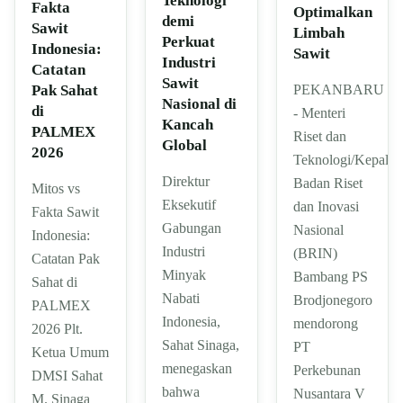
Teknologi
Fakta
Optimalkan
demi
Sawit
Limbah
Perkuat
Indonesia:
Sawit
Industri
Catatan
Sawit
PEKANBARU
Pak Sahat
Nasional di
di
- Menteri
Kancah
PALMEX
Riset dan
Global
2026
Teknologi/Kepala
Direktur
Badan Riset
Mitos vs
Eksekutif
dan Inovasi
Fakta Sawit
Gabungan
Nasional
Indonesia:
Industri
(BRIN)
Catatan Pak
Minyak
Bambang PS
Sahat di
Nabati
Brodjonegoro
PALMEX
Indonesia,
mendorong
2026 Plt.
Sahat Sinaga,
PT
Ketua Umum
menegaskan
Perkebunan
DMSI Sahat
bahwa
Nusantara V
M. Sinaga