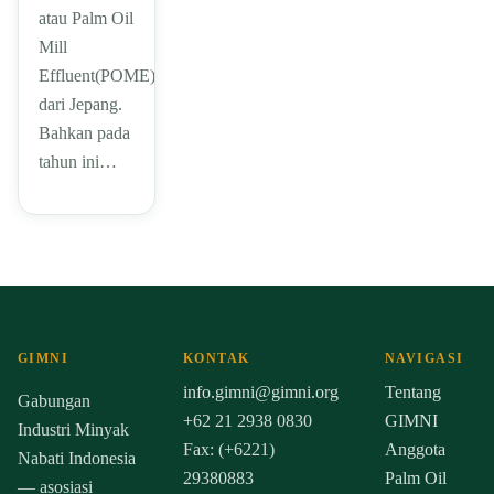
atau Palm Oil
Mill
Effluent(POME)
dari Jepang.
Bahkan pada
tahun ini…
GIMNI
KONTAK
NAVIGASI
info.gimni@gimni.org
Tentang
Gabungan
+62 21 2938 0830
GIMNI
Industri Minyak
Fax: (+6221)
Anggota
Nabati Indonesia
29380883
Palm Oil
— asosiasi