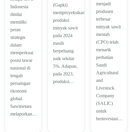
menjadi
(Gapki)
Indonesia
produsen
memproyeksikan
dinilai
terbesar
produksi
memiliki
minyak sawit
minyak sawit
peran
mentah
pada 2024
strategis
(CPO) telah
masih
dalam
menarik
berpeluang
memperkuat
perhatian
naik sekitar
posisi tawar
Saudi
5%. Adapun,
nasional di
Agricultural
pada 2023,
tengah
and
produksi…
persaingan
Livestock
ekonomi
Company
global.
(SALIC)
Sawitsetara
untuk
melaporkan…
berinvestasi…