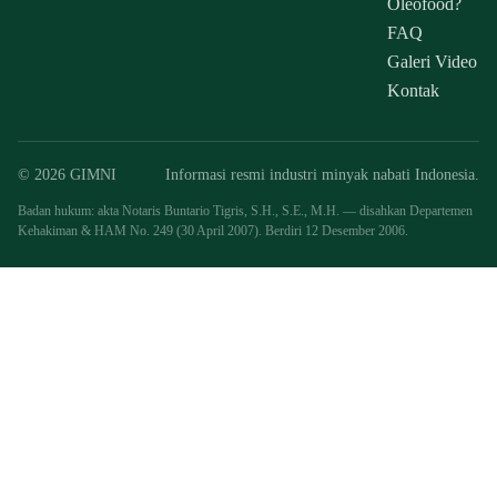
Oleofood?
FAQ
Galeri Video
Kontak
© 2026 GIMNI
Informasi resmi industri minyak nabati Indonesia.
Badan hukum: akta Notaris Buntario Tigris, S.H., S.E., M.H. — disahkan Departemen
Kehakiman & HAM No. 249 (30 April 2007). Berdiri 12 Desember 2006.