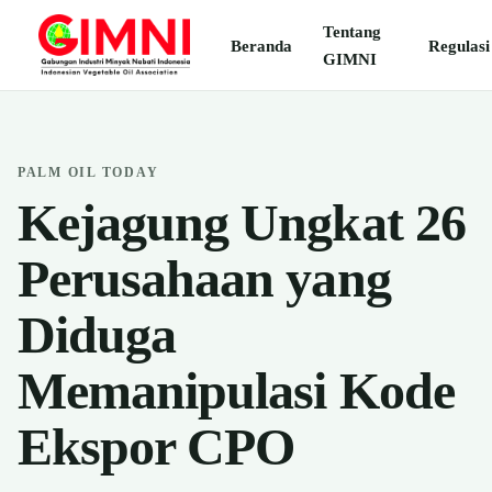
Tentang
Beranda
Regulasi
GIMNI
PALM OIL TODAY
Kejagung Ungkat 26
Perusahaan yang
Diduga
Memanipulasi Kode
Ekspor CPO