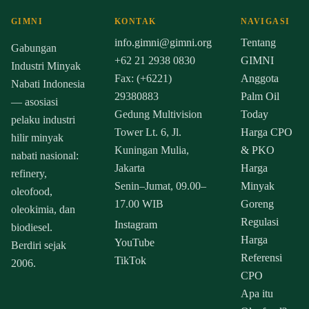
GIMNI
KONTAK
NAVIGASI
info.gimni@gimni.org
Tentang
Gabungan
+62 21 2938 0830
GIMNI
Industri Minyak
Fax: (+6221)
Anggota
Nabati Indonesia
29380883
Palm Oil
— asosiasi
Gedung Multivision
Today
pelaku industri
Tower Lt. 6, Jl.
Harga CPO
hilir minyak
Kuningan Mulia,
& PKO
nabati nasional:
Jakarta
Harga
refinery,
Senin–Jumat, 09.00–
Minyak
oleofood,
17.00 WIB
Goreng
oleokimia, dan
Regulasi
Instagram
biodiesel.
Harga
YouTube
Berdiri sejak
Referensi
TikTok
2006.
CPO
Apa itu