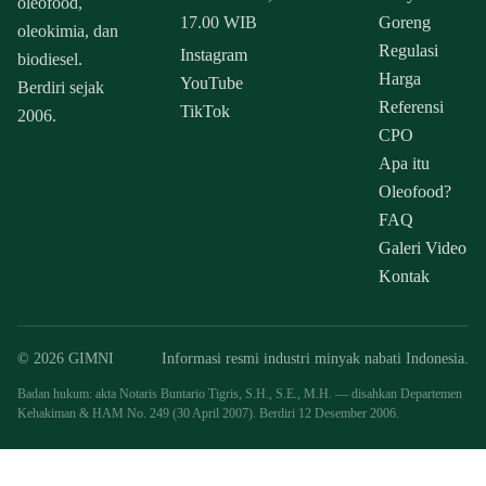
oleofood,
17.00 WIB
Goreng
oleokimia, dan
Regulasi
Instagram
biodiesel.
Harga
YouTube
Berdiri sejak
Referensi
TikTok
2006.
CPO
Apa itu
Oleofood?
FAQ
Galeri Video
Kontak
© 2026 GIMNI
Informasi resmi industri minyak nabati Indonesia.
Badan hukum: akta Notaris Buntario Tigris, S.H., S.E., M.H. — disahkan Departemen
Kehakiman & HAM No. 249 (30 April 2007). Berdiri 12 Desember 2006.