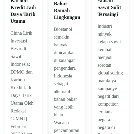
Karbon
Alasan
Bakar
Kredit Jadi
Sawit Sulit
Ramah
Daya Tarik
Tersaingi
Lingkungan
Utama
Industri
Bioetanol
China Lirik
minyak
semakin
Investasi
kelapa sawit
banyak
Besar di
kembali
dibicarakan
Sawit
menjadi
di kalangan
Indonesia:
sorotan
pengendara
DPMO dan
global seiring
Indonesia
Karbon
maraknya
sebagai
Kredit Jadi
kampanye
alternatif
Daya Tarik
negatif dari
bahan bakar
Utama Oleh
kompetitor,
yang lebih
Redaksi
terutama
hijau.
GIMNI |
negara-
Wacana
Februari
negara di
pencampuran