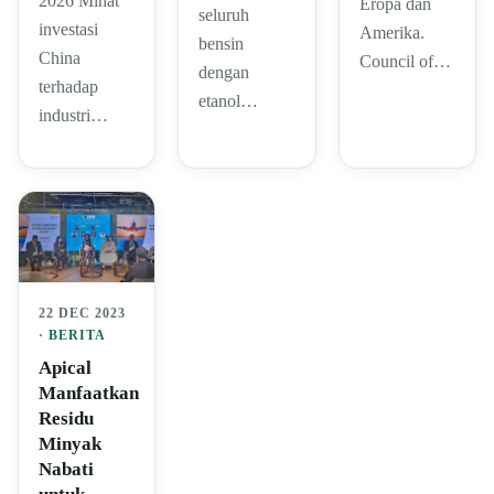
2026 Minat
Eropa dan
seluruh
investasi
Amerika.
bensin
China
Council of…
dengan
terhadap
etanol…
industri…
22 DEC 2023
·
BERITA
Apical
Manfaatkan
Residu
Minyak
Nabati