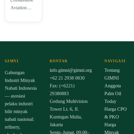
Aviation…
GIMNI
KONTAK
NAVIGASI
info.gimni@gimni.org
Tentang
Gabungan
+62 21 2938 0830
GIMNI
Industri Minyak
Fax: (+6221)
Anggota
Nabati Indonesia
29380883
Palm Oil
— asosiasi
Gedung Multivision
Today
pelaku industri
Tower Lt. 6, Jl.
Harga CPO
hilir minyak
Kuningan Mulia,
& PKO
nabati nasional:
Jakarta
Harga
refinery,
Senin–Jumat, 09.00–
Minyak