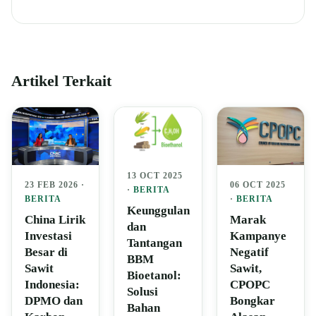
Artikel Terkait
13 OCT 2025
23 FEB 2026 ·
06 OCT 2025
·
BERITA
BERITA
·
BERITA
Keunggulan
China Lirik
Marak
dan
Investasi
Kampanye
Tantangan
Besar di
Negatif
BBM
Sawit
Sawit,
Bioetanol:
Indonesia:
CPOPC
Solusi
DPMO dan
Bongkar
Bahan