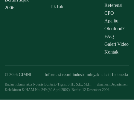
Referensi
TikTok
2006.
CPO
Apa itu
Oleofood?
FAQ
Galeri Video
Kontak
© 2026 GIMNI
Informasi resmi industri minyak nabati Indonesia.
Badan hukum: akta Notaris Buntario Tigris, S.H., S.E., M.H. — disahkan Departemen
Kehakiman & HAM No. 249 (30 April 2007). Berdiri 12 Desember 2006.