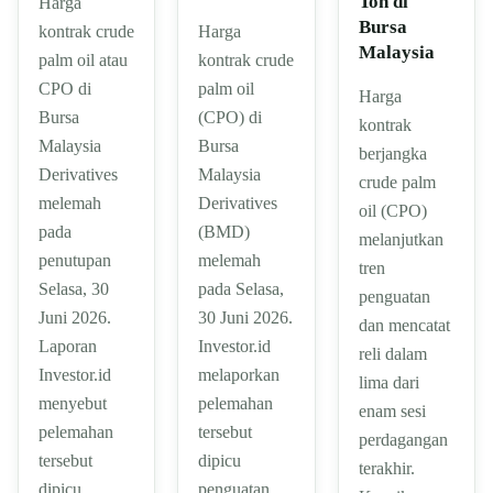
Ton di
Harga
Bursa
kontrak crude
Harga
Malaysia
palm oil atau
kontrak crude
CPO di
palm oil
Harga
Bursa
(CPO) di
kontrak
Malaysia
Bursa
berjangka
Derivatives
Malaysia
crude palm
melemah
Derivatives
oil (CPO)
pada
(BMD)
melanjutkan
penutupan
melemah
tren
Selasa, 30
pada Selasa,
penguatan
Juni 2026.
30 Juni 2026.
dan mencatat
Laporan
Investor.id
reli dalam
Investor.id
melaporkan
lima dari
menyebut
pelemahan
enam sesi
pelemahan
tersebut
perdagangan
tersebut
dipicu
terakhir.
dipicu…
penguatan