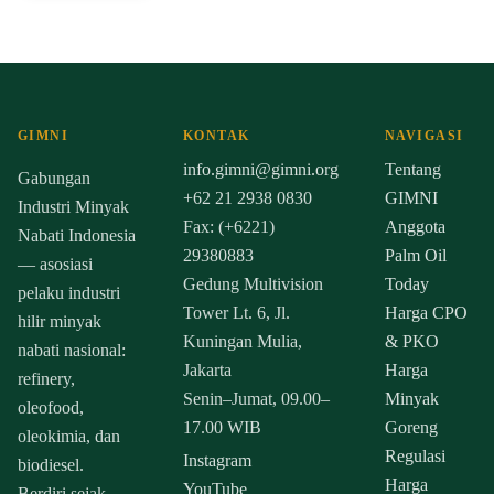
GIMNI
KONTAK
NAVIGASI
info.gimni@gimni.org
Tentang
Gabungan
+62 21 2938 0830
GIMNI
Industri Minyak
Fax: (+6221)
Anggota
Nabati Indonesia
29380883
Palm Oil
— asosiasi
Gedung Multivision
Today
pelaku industri
Tower Lt. 6, Jl.
Harga CPO
hilir minyak
Kuningan Mulia,
& PKO
nabati nasional:
Jakarta
Harga
refinery,
Senin–Jumat, 09.00–
Minyak
oleofood,
17.00 WIB
Goreng
oleokimia, dan
Regulasi
Instagram
biodiesel.
Harga
YouTube
Berdiri sejak