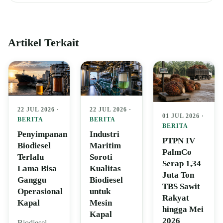
Artikel Terkait
22 JUL 2026 ·
22 JUL 2026 ·
01 JUL 2026 ·
BERITA
BERITA
BERITA
Penyimpanan
Industri
PTPN IV
Biodiesel
Maritim
PalmCo
Terlalu
Soroti
Serap 1,34
Lama Bisa
Kualitas
Juta Ton
Ganggu
Biodiesel
TBS Sawit
Operasional
untuk
Rakyat
Kapal
Mesin
hingga Mei
Kapal
2026
Biodiesel