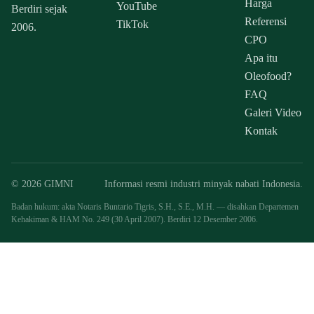
Harga
YouTube
Berdiri sejak
Referensi
TikTok
2006.
CPO
Apa itu
Oleofood?
FAQ
Galeri Video
Kontak
© 2026 GIMNI
Informasi resmi industri minyak nabati Indonesia.
Badan hukum: akta Notaris Buntario Tigris, S.H., S.E., M.H. — disahkan Departemen
Kehakiman & HAM No. 249 (30 April 2007). Berdiri 12 Desember 2006.