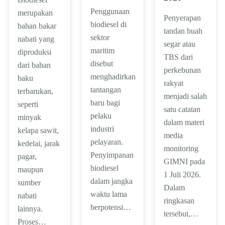
Penggunaan
merupakan
Penyerapan
biodiesel di
bahan bakar
tandan buah
sektor
nabati yang
segar atau
maritim
diproduksi
TBS dari
disebut
dari bahan
perkebunan
menghadirkan
baku
rakyat
tantangan
terbarukan,
menjadi salah
baru bagi
seperti
satu catatan
pelaku
minyak
dalam materi
industri
kelapa sawit,
media
pelayaran.
kedelai, jarak
monitoring
Penyimpanan
pagar,
GIMNI pada
biodiesel
maupun
1 Juli 2026.
dalam jangka
sumber
Dalam
waktu lama
nabati
ringkasan
berpotensi…
lainnya.
tersebut,…
Proses…