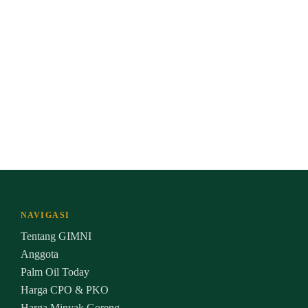
NAVIGASI
Tentang GIMNI
Anggota
Palm Oil Today
Harga CPO & PKO
Harga Minyak Goreng