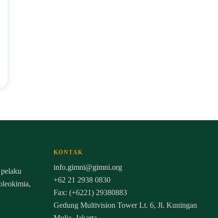
KONTAK
info.gimni@gimni.org
 pelaku
+62 21 2938 0830
 oleokimia,
Fax: (+6221) 29380883
Gedung Multivision Tower Lt. 6, Jl. Kuningan
Mulia, Jakarta