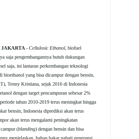
, JAKARTA -
Cellulosic Ethanol
, biofuel
hanya saja pengembangannya butuh dukungan
el saja, ini lantaran perkembangan teknologi
di bioethanol yang bisa dicampur dengan bensin,
), Tenny Kristiana, sejak 2016 di Indonesia
oetanol dengan target pencampuran sebesar 2%
 periode tahun 2010-2019 terus meningkat hingga
r bensin, Indonesia diprediksi akan terus
por akan terus mengalami peningkatan
 campur (
blanding
) dengan bensin dan bisa
Tenny menjelaskan, bahan bakar nabati generansi