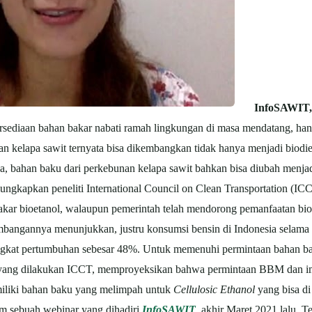
InfoSAWIT
ketersediaan bahan bakar nabati ramah lingkungan di masa mendatang, 
n kelapa sawit ternyata bisa dikembangkan tidak hanya menjadi biodies
dua, bahan baku dari perkebunan kelapa sawit bahkan bisa diubah menja
gkapkan peneliti International Council on Clean Transportation (ICCT
bakar bioetanol, walaupun pemerintah telah mendorong pemanfaatan bi
embangannya menunjukkan, justru konsumsi bensin di Indonesia selama
ngkat pertumbuhan sebesar 48%. Untuk memenuhi permintaan bahan baka
yang dilakukan ICCT, memproyeksikan bahwa permintaan BBM dan im
iliki bahan baku yang melimpah untuk
Cellulosic Ethanol
yang bisa di
am sebuah webinar yang dihadiri
InfoSAWIT
, akhir Maret 2021 lalu. 