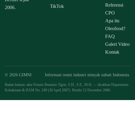
Referensi
TikTok
2006.
CPO
Apa itu
Oleofood?
FAQ
Galeri Video
Kontak
© 2026 GIMNI
Informasi resmi industri minyak nabati Indonesia.
Badan hukum: akta Notaris Buntario Tigris, S.H., S.E., M.H. — disahkan Departemen
Kehakiman & HAM No. 249 (30 April 2007). Berdiri 12 Desember 2006.