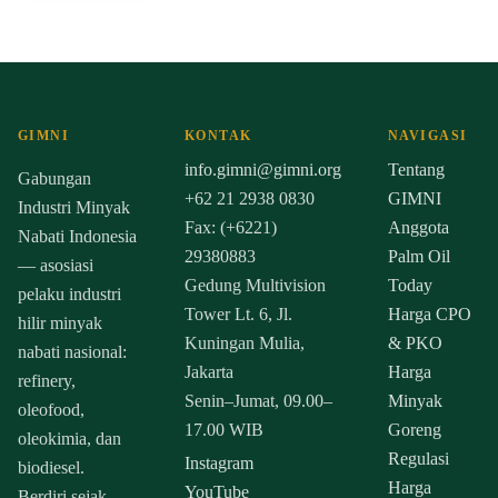
GIMNI
KONTAK
NAVIGASI
info.gimni@gimni.org
Tentang
Gabungan
+62 21 2938 0830
GIMNI
Industri Minyak
Fax: (+6221)
Anggota
Nabati Indonesia
29380883
Palm Oil
— asosiasi
Gedung Multivision
Today
pelaku industri
Tower Lt. 6, Jl.
Harga CPO
hilir minyak
Kuningan Mulia,
& PKO
nabati nasional:
Jakarta
Harga
refinery,
Senin–Jumat, 09.00–
Minyak
oleofood,
17.00 WIB
Goreng
oleokimia, dan
Regulasi
Instagram
biodiesel.
Harga
YouTube
Berdiri sejak