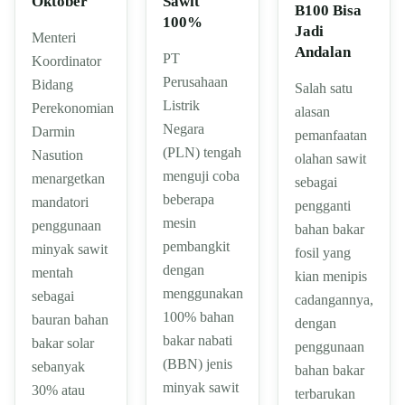
Oktober
Sawit
B100 Bisa
100%
Jadi
Menteri
Andalan
PT
Koordinator
Perusahaan
Bidang
Salah satu
Listrik
Perekonomian
alasan
Negara
Darmin
pemanfaatan
(PLN) tengah
Nasution
olahan sawit
menguji coba
menargetkan
sebagai
beberapa
mandatori
pengganti
mesin
penggunaan
bahan bakar
pembangkit
minyak sawit
fosil yang
dengan
mentah
kian menipis
menggunakan
sebagai
cadangannya,
100% bahan
bauran bahan
dengan
bakar nabati
bakar solar
penggunaan
(BBN) jenis
sebanyak
bahan bakar
minyak sawit
30% atau
terbarukan