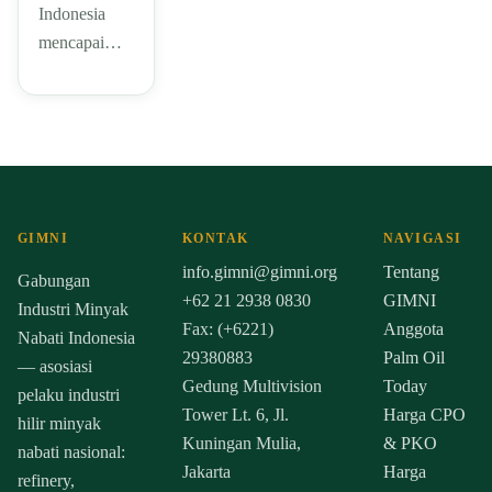
Indonesia
mencapai…
GIMNI
KONTAK
NAVIGASI
info.gimni@gimni.org
Tentang
Gabungan
+62 21 2938 0830
GIMNI
Industri Minyak
Fax: (+6221)
Anggota
Nabati Indonesia
29380883
Palm Oil
— asosiasi
Gedung Multivision
Today
pelaku industri
Tower Lt. 6, Jl.
Harga CPO
hilir minyak
Kuningan Mulia,
& PKO
nabati nasional:
Jakarta
Harga
refinery,