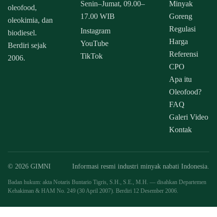
Senin–Jumat, 09.00–
Minyak
oleofood,
17.00 WIB
Goreng
oleokimia, dan
Regulasi
Instagram
biodiesel.
Harga
YouTube
Berdiri sejak
Referensi
TikTok
2006.
CPO
Apa itu
Oleofood?
FAQ
Galeri Video
Kontak
© 2026 GIMNI
Informasi resmi industri minyak nabati Indonesia.
Badan hukum: akta Notaris Buntario Tigris, S.H., S.E., M.H. — disahkan Departemen
Kehakiman & HAM No. 249 (30 April 2007). Berdiri 12 Desember 2006.