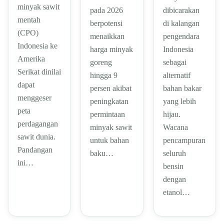
minyak sawit
pada 2026
dibicarakan
mentah
berpotensi
di kalangan
(CPO)
menaikkan
pengendara
Indonesia ke
harga minyak
Indonesia
Amerika
goreng
sebagai
Serikat dinilai
hingga 9
alternatif
dapat
persen akibat
bahan bakar
menggeser
peningkatan
yang lebih
peta
permintaan
hijau.
perdagangan
minyak sawit
Wacana
sawit dunia.
untuk bahan
pencampuran
Pandangan
baku…
seluruh
ini…
bensin
dengan
etanol…