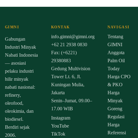
GIMNI
KONTAK
NAVIGASI
info.gimni@gimni.org
Tentang
Gabungan
+62 21 2938 0830
GIMNI
Industri Minyak
Fax: (+6221)
Anggota
Nabati Indonesia
29380883
Palm Oil
— asosiasi
Gedung Multivision
Today
pelaku industri
Tower Lt. 6, Jl.
Harga CPO
hilir minyak
Kuningan Mulia,
& PKO
nabati nasional:
Jakarta
Harga
refinery,
Senin–Jumat, 09.00–
Minyak
oleofood,
17.00 WIB
Goreng
oleokimia, dan
Regulasi
Instagram
biodiesel.
Harga
YouTube
Berdiri sejak
Referensi
TikTok
2006.