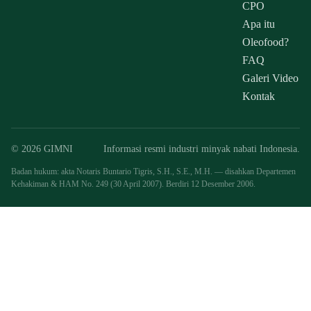
CPO
Apa itu
Oleofood?
FAQ
Galeri Video
Kontak
© 2026 GIMNI
Informasi resmi industri minyak nabati Indonesia.
Badan hukum: akta Notaris Buntario Tigris, S.H., S.E., M.H. — disahkan Departemen
Kehakiman & HAM No. 249 (30 April 2007). Berdiri 12 Desember 2006.