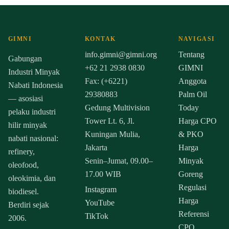
GIMNI
KONTAK
NAVIGASI
info.gimni@gimni.org
Tentang
Gabungan
+62 21 2938 0830
GIMNI
Industri Minyak
Fax: (+6221)
Anggota
Nabati Indonesia
29380883
Palm Oil
— asosiasi
Gedung Multivision
Today
pelaku industri
Tower Lt. 6, Jl.
Harga CPO
hilir minyak
Kuningan Mulia,
& PKO
nabati nasional:
Jakarta
Harga
refinery,
Senin–Jumat, 09.00–
Minyak
oleofood,
17.00 WIB
Goreng
oleokimia, dan
Regulasi
Instagram
biodiesel.
Harga
YouTube
Berdiri sejak
Referensi
TikTok
2006.
CPO