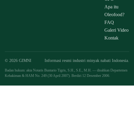
Apa itu
Oleofood?
FAQ
Galeri Video
Kontak
© 2026 GIMNI
Informasi resmi industri minyak nabati Indonesia.
Badan hukum: akta Notaris Buntario Tigris, S.H., S.E., M.H. — disahkan Departemen
Kehakiman & HAM No. 249 (30 April 2007). Berdiri 12 Desember 2006.