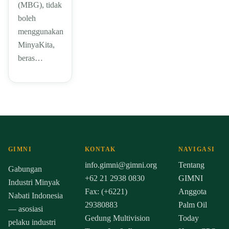
(MBG), tidak
boleh
menggunakan
MinyaKita,
beras…
GIMNI
KONTAK
NAVIGASI
info.gimni@gimni.org
Tentang
Gabungan
+62 21 2938 0830
GIMNI
Industri Minyak
Fax: (+6221)
Anggota
Nabati Indonesia
29380883
Palm Oil
— asosiasi
Gedung Multivision
Today
pelaku industri