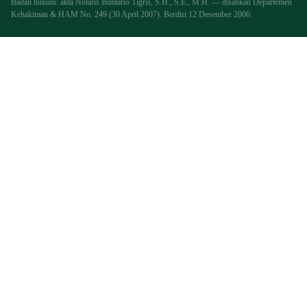
Badan hukum: akta Notaris Buntario Tigris, S.H., S.E., M.H. — disahkan Departemen
Kehakiman & HAM No. 249 (30 April 2007). Berdiri 12 Desember 2006.