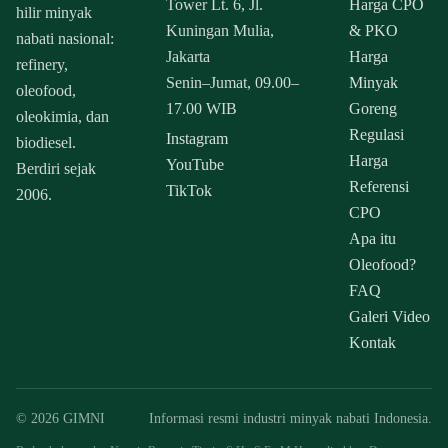
Tower Lt. 6, Jl.
Harga CPO
hilir minyak
Kuningan Mulia,
& PKO
nabati nasional:
Jakarta
Harga
refinery,
Senin–Jumat, 09.00–
Minyak
oleofood,
17.00 WIB
Goreng
oleokimia, dan
Regulasi
Instagram
biodiesel.
Harga
YouTube
Berdiri sejak
Referensi
TikTok
2006.
CPO
Apa itu
Oleofood?
FAQ
Galeri Video
Kontak
© 2026 GIMNI
Informasi resmi industri minyak nabati Indonesia.