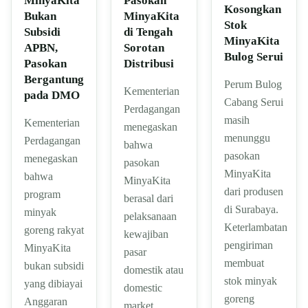
MinyaKita
Pasokan
Kosongkan
Bukan
MinyaKita
Stok
Subsidi
di Tengah
MinyaKita
APBN,
Sorotan
Bulog Serui
Pasokan
Distribusi
Bergantung
Perum Bulog
Kementerian
pada DMO
Cabang Serui
Perdagangan
masih
Kementerian
menegaskan
menunggu
Perdagangan
bahwa
pasokan
menegaskan
pasokan
MinyaKita
bahwa
MinyaKita
dari produsen
program
berasal dari
di Surabaya.
minyak
pelaksanaan
Keterlambatan
goreng rakyat
kewajiban
pengiriman
MinyaKita
pasar
membuat
bukan subsidi
domestik atau
stok minyak
yang dibiayai
domestic
goreng
Anggaran
market