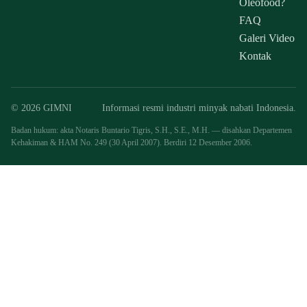
Oleofood?
FAQ
Galeri Video
Kontak
© 2026 GIMNI
Informasi resmi industri minyak nabati Indonesia.
Badan hukum: akta Notaris Buntario Tigris, S.H., S.E., M.H. — disahkan Departemen
Kehakiman & HAM No. 249 (30 April 2007). Berdiri 12 Desember 2006.