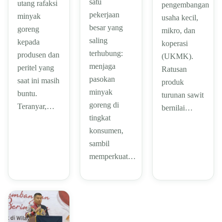
satu
utang rafaksi
pengembangan
pekerjaan
minyak
usaha kecil,
besar yang
goreng
mikro, dan
saling
kepada
koperasi
terhubung:
produsen dan
(UKMK).
menjaga
peritel yang
Ratusan
pasokan
saat ini masih
produk
minyak
buntu.
turunan sawit
goreng di
Teranyar,…
bernilai…
tingkat
konsumen,
sambil
memperkuat…