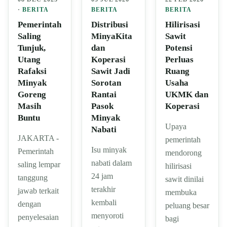
BERITA
BERITA
·
BERITA
Hilirisasi
Distribusi
Pemerintah
Sawit
MinyaKita
Saling
Potensi
dan
Tunjuk,
Perluas
Koperasi
Utang
Ruang
Sawit Jadi
Rafaksi
Usaha
Sorotan
Minyak
UKMK dan
Rantai
Goreng
Koperasi
Pasok
Masih
Minyak
Buntu
Upaya
Nabati
JAKARTA -
pemerintah
Isu minyak
Pemerintah
mendorong
nabati dalam
saling lempar
hilirisasi
24 jam
tanggung
sawit dinilai
terakhir
jawab terkait
membuka
kembali
dengan
peluang besar
menyoroti
penyelesaian
bagi