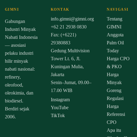
GIMNI
KONTAK
NAVIGASI
info.gimni@gimni.org
Tentang
Gabungan
+62 21 2938 0830
GIMNI
Industri Minyak
Fax: (+6221)
Anggota
Nabati Indonesia
29380883
Palm Oil
— asosiasi
Gedung Multivision
Today
pelaku industri
Tower Lt. 6, Jl.
Harga CPO
hilir minyak
Kuningan Mulia,
& PKO
nabati nasional:
Jakarta
Harga
refinery,
Senin–Jumat, 09.00–
Minyak
oleofood,
17.00 WIB
Goreng
oleokimia, dan
Regulasi
Instagram
biodiesel.
Harga
YouTube
Berdiri sejak
Referensi
TikTok
2006.
CPO
Apa itu