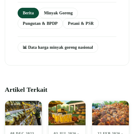
Berita
Minyak Goreng
Pungutan & BPDP
Petani & PSR
📊 Data harga minyak goreng nasional
Artikel Terkait
22 FEB 2026 ·
03 JUL 2026 ·
08 DEC 2023