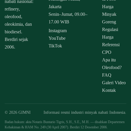
nabati nasional:
Jakarta
Harga
refinery,
Senin–Jumat, 09.00–
Minyak
oleofood,
17.00 WIB
Goreng
oleokimia, dan
Regulasi
Instagram
biodiesel.
Harga
YouTube
Berdiri sejak
Referensi
TikTok
2006.
CPO
Apa itu
Oleofood?
FAQ
Galeri Video
Kontak
© 2026 GIMNI
Informasi resmi industri minyak nabati Indonesia.
Badan hukum: akta Notaris Buntario Tigris, S.H., S.E., M.H. — disahkan Departemen
Kehakiman & HAM No. 249 (30 April 2007). Berdiri 12 Desember 2006.