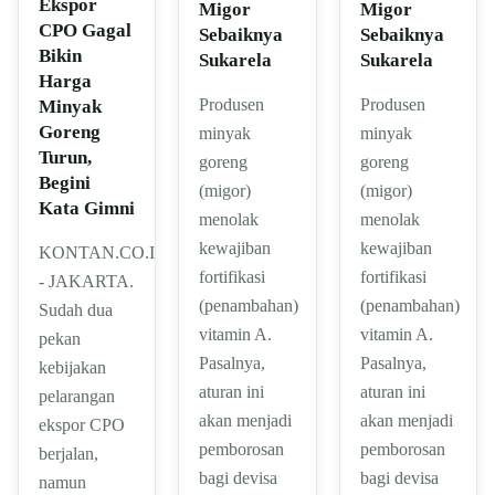
Ekspor
Migor
Migor
CPO Gagal
Sebaiknya
Sebaiknya
Bikin
Sukarela
Sukarela
Harga
Produsen
Produsen
Minyak
Goreng
minyak
minyak
Turun,
goreng
goreng
Begini
(migor)
(migor)
Kata Gimni
menolak
menolak
kewajiban
kewajiban
KONTAN.CO.ID
fortifikasi
fortifikasi
- JAKARTA.
(penambahan)
(penambahan)
Sudah dua
vitamin A.
vitamin A.
pekan
Pasalnya,
Pasalnya,
kebijakan
aturan ini
aturan ini
pelarangan
akan menjadi
akan menjadi
ekspor CPO
pemborosan
pemborosan
berjalan,
bagi devisa
bagi devisa
namun