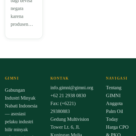
bagi devisa
negara
karena
produsen…
GIMNI
KONTAK
NAVIGASI
info.gimni@gimni.org
Tentang
Gabungan
+62 21 2938 0830
GIMNI
Industri Minyak
Fax: (+6221)
Anggota
Nabati Indonesia
29380883
Palm Oil
— asosiasi
Gedung Multivision
Today
pelaku industri
Tower Lt. 6, Jl.
Harga CPO
hilir minyak
Kuningan Mulia,
& PKO