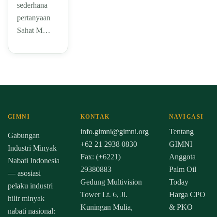
sederhana
pertanyaan
Sahat M…
GIMNI
KONTAK
NAVIGASI
info.gimni@gimni.org
Tentang
Gabungan
+62 21 2938 0830
GIMNI
Industri Minyak
Fax: (+6221)
Anggota
Nabati Indonesia
29380883
Palm Oil
— asosiasi
Gedung Multivision
Today
pelaku industri
Tower Lt. 6, Jl.
Harga CPO
hilir minyak
Kuningan Mulia,
& PKO
nabati nasional: