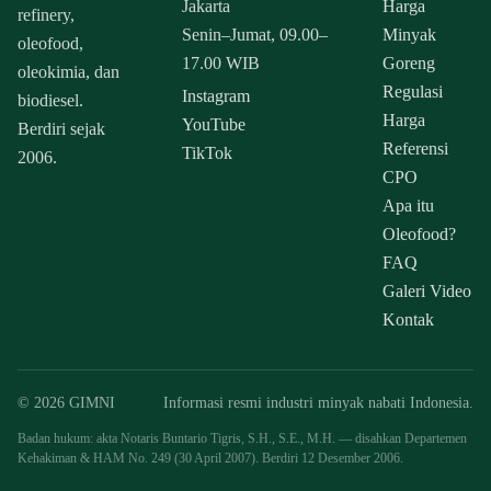
Jakarta
Harga
refinery,
Senin–Jumat, 09.00–
Minyak
oleofood,
17.00 WIB
Goreng
oleokimia, dan
Regulasi
Instagram
biodiesel.
Harga
YouTube
Berdiri sejak
Referensi
TikTok
2006.
CPO
Apa itu
Oleofood?
FAQ
Galeri Video
Kontak
© 2026 GIMNI
Informasi resmi industri minyak nabati Indonesia.
Badan hukum: akta Notaris Buntario Tigris, S.H., S.E., M.H. — disahkan Departemen
Kehakiman & HAM No. 249 (30 April 2007). Berdiri 12 Desember 2006.