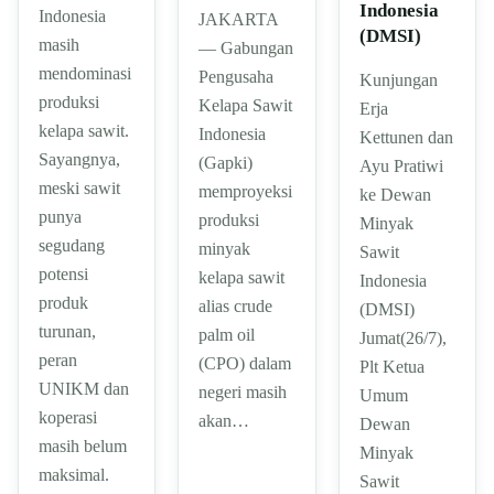
Indonesia
Indonesia
JAKARTA
(DMSI)
masih
— Gabungan
mendominasi
Pengusaha
Kunjungan
produksi
Kelapa Sawit
Erja
kelapa sawit.
Indonesia
Kettunen dan
Sayangnya,
(Gapki)
Ayu Pratiwi
meski sawit
memproyeksi
ke Dewan
punya
produksi
Minyak
segudang
minyak
Sawit
potensi
kelapa sawit
Indonesia
produk
alias crude
(DMSI)
turunan,
palm oil
Jumat(26/7),
peran
(CPO) dalam
Plt Ketua
UNIKM dan
negeri masih
Umum
koperasi
akan…
Dewan
masih belum
Minyak
maksimal.
Sawit