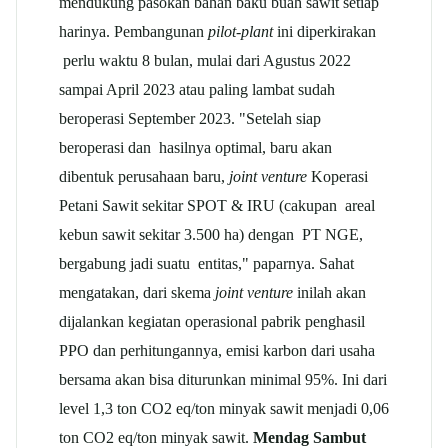
mendukung pasokan bahan baku buah sawit setiap
harinya. Pembangunan
pilot-plant
ini diperkirakan
perlu waktu 8 bulan, mulai dari Agustus 2022
sampai April 2023 atau paling lambat sudah
beroperasi September 2023. "Setelah siap
beroperasi dan hasilnya optimal, baru akan
dibentuk perusahaan baru,
joint venture
Koperasi
Petani Sawit sekitar SPOT & IRU (cakupan areal
kebun sawit sekitar 3.500 ha) dengan PT NGE,
bergabung jadi suatu entitas," paparnya. Sahat
mengatakan, dari skema
joint venture
inilah akan
dijalankan kegiatan operasional pabrik penghasil
PPO dan perhitungannya, emisi karbon dari usaha
bersama akan bisa diturunkan minimal 95%. Ini dari
level 1,3 ton CO2 eq/ton minyak sawit menjadi 0,06
ton CO2 eq/ton minyak sawit.
Mendag Sambut