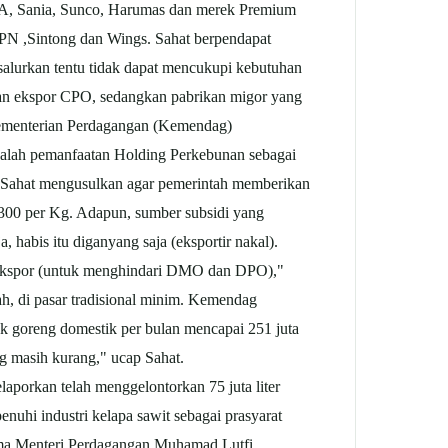
MA, Sania, Sunco, Harumas dan merek Premium
PN ,Sintong dan Wings. Sahat berpendapat
lurkan tentu tidak dapat mencukupi kebutuhan
gan ekspor CPO, sedangkan pabrikan migor yang
i Kementerian Perdagangan (Kemendag)
dalah pemanfaatan Holding Perkebunan sebagai
 Sahat mengusulkan agar pemerintah memberikan
.300 per Kg. Adapun, sumber subsidi yang
 habis itu diganyang saja (eksportir nakal).
nti ekspor (untuk menghindari DMO dan DPO),"
, di pasar tradisional minim. Kemendag
 goreng domestik per bulan mencapai 251 juta
ang masih kurang," ucap Sahat.
orkan telah menggelontorkan 75 juta liter
nuhi industri kelapa sawit sebagai prasyarat
sama Menteri Perdagangan Muhamad Lutfi