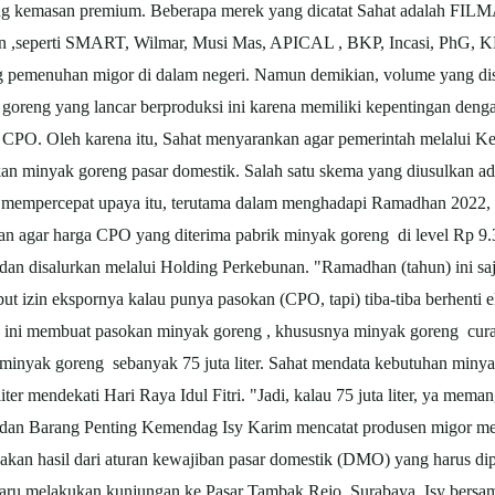
ng kemasan premium. Beberapa merek yang dicatat Sahat adalah FIL
aan ,seperti SMART, Wilmar, Musi Mas, APICAL , BKP, Incasi, PhG, K
pemenuhan migor di dalam negeri. Namun demikian, volume yang disa
 goreng yang lancar berproduksi ini karena memiliki kepentingan den
por CPO. Oleh karena itu, Sahat menyarankan agar pemerintah melalu
an minyak goreng pasar domestik. Salah satu skema yang diusulkan a
k mempercepat upaya itu, terutama dalam menghadapi Ramadhan 2022,
juan agar harga CPO yang diterima pabrik minyak goreng di level Rp 9
an disalurkan melalui Holding Perkebunan. "Ramadhan (tahun) ini saja,
icabut izin ekspornya kalau punya pasokan (CPO, tapi) tiba-tiba berhe
ni membuat pasokan minyak goreng , khususnya minyak goreng curah
nyak goreng sebanyak 75 juta liter. Sahat mendata kebutuhan minyak
 liter mendekati Hari Raya Idul Fitri. "Jadi, kalau 75 juta liter, ya mem
an Barang Penting Kemendag Isy Karim mencatat produsen migor melap
pakan hasil dari aturan kewajiban pasar domestik (DMO) yang harus dipe
a baru melakukan kunjungan ke Pasar Tambak Rejo, Surabaya. Isy ber