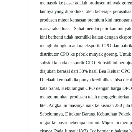
memasok ke pasar adalah produsen minyak gore
lainnya yang diproduksi oleh beberapa perusah
produsen migor kemasan premium kini menopang 
masyarakat luas. Sahat menilai pabrikan minyak
kini berhenti tidak memiliki kaitan dengan eks
menghubungkan antara eksportir CPO dan pabrik
distributor CPO ke pabrik minyak goreng. Untu
subsidi kepada eksportir CPO. Subsidi ini bertu
diajukan berasal dari 30% hasil Bea Keluar CPO d
Ditelaah kembali dia punya kredibilitas, bisa d
kata Sahat. Kekurangan CPO dengan harga DPO i
mengumumkan produsen telah menggelontorkan mi
liter. Angka ini biasanya naik ke kisaran 280 juta
Sebelumnya, Direktur Barang Kebutuhan Pokok d
migor ke pasar beberapa hari ini. Migor ini meru
ekspor. Pada Jumat (18/2), Isy berujar pihakny