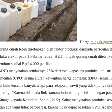
Harga
minyak gore
reng curah lebih disebabkan oleh faktor produksi daripada persoalan d
ku efektif pada 1 Februari 2022. HET minyak goreng curah ditetapkan
emium senilai Rp 14.000 per liter.
I) menyatakan setidaknya 25% dari total kapasitas produksi industri m
t mentah (CPO) sesuai aturan kewajiban harga domestik (DPO) senilai 
lu tersedia banyak tetapi para eksportir sawit yang tidak punya lin
er kg. "Karena tidak ada link (antara industri migor lokal dengan pa
 Sinaga kepada
Katadata
, Senin ( 21/2). Sahat menyatakan produksi seb
 ada yang tidak beroperasi, karena tidak dapat pasokan CPO. Adapun