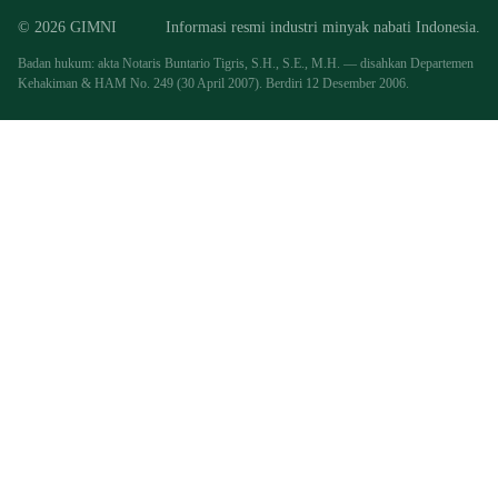
© 2026 GIMNI
Informasi resmi industri minyak nabati Indonesia.
Badan hukum: akta Notaris Buntario Tigris, S.H., S.E., M.H. — disahkan Departemen
Kehakiman & HAM No. 249 (30 April 2007). Berdiri 12 Desember 2006.