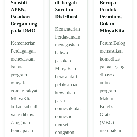
Subsidi
di Tengah
Berupa
APBN,
Sorotan
Produk
Pasokan
Distribusi
Premium,
Bergantung
Bukan
Kementerian
pada DMO
MinyaKita
Perdagangan
Kementerian
Perum Bulog
menegaskan
Perdagangan
memastikan
bahwa
menegaskan
komoditas
pasokan
bahwa
pangan yang
MinyaKita
program
dipasok
berasal dari
minyak
untuk
pelaksanaan
goreng rakyat
program
kewajiban
MinyaKita
Makan
pasar
bukan subsidi
Bergizi
domestik atau
yang dibiayai
Gratis
domestic
Anggaran
(MBG)
market
Pendapatan
merupakan
obligation