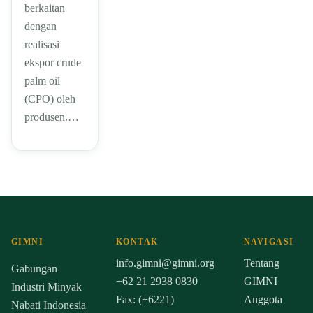
berkaitan
dengan
realisasi
ekspor crude
palm oil
(CPO) oleh
produsen.…
GIMNI
KONTAK
NAVIGASI
info.gimni@gimni.org
Tentang
Gabungan
+62 21 2938 0830
GIMNI
Industri Minyak
Fax: (+6221)
Anggota
Nabati Indonesia