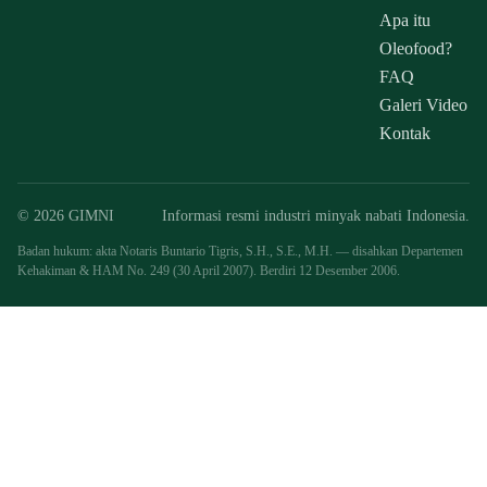
Apa itu
Oleofood?
FAQ
Galeri Video
Kontak
© 2026 GIMNI
Informasi resmi industri minyak nabati Indonesia.
Badan hukum: akta Notaris Buntario Tigris, S.H., S.E., M.H. — disahkan Departemen
Kehakiman & HAM No. 249 (30 April 2007). Berdiri 12 Desember 2006.