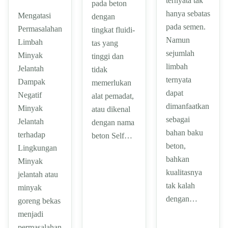
ternyata tak
pada beton
hanya sebatas
Mengatasi
dengan
pada semen.
Permasalahan
tingkat fluidi-
Namun
Limbah
tas yang
sejumlah
Minyak
tinggi dan
limbah
Jelantah
tidak
ternyata
Dampak
memerlukan
dapat
Negatif
alat pemadat,
dimanfaatkan
Minyak
atau dikenal
sebagai
Jelantah
dengan nama
bahan baku
terhadap
beton Self…
beton,
Lingkungan
bahkan
Minyak
kualitasnya
jelantah atau
tak kalah
minyak
dengan…
goreng bekas
menjadi
permasalahan