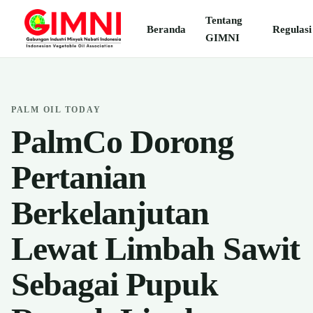
Tentang
Beranda
Regulasi
GIMNI
PALM OIL TODAY
PalmCo Dorong
Pertanian
Berkelanjutan
Lewat Limbah Sawit
Sebagai Pupuk