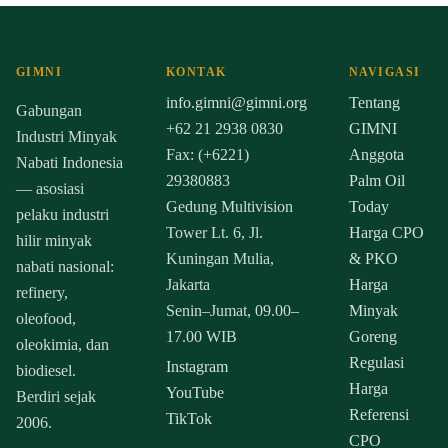
GIMNI
KONTAK
NAVIGASI
info.gimni@gimni.org
Tentang
Gabungan
+62 21 2938 0830
GIMNI
Industri Minyak
Fax: (+6221)
Anggota
Nabati Indonesia
29380883
Palm Oil
— asosiasi
Gedung Multivision
Today
pelaku industri
Tower Lt. 6, Jl.
Harga CPO
hilir minyak
Kuningan Mulia,
& PKO
nabati nasional:
Jakarta
Harga
refinery,
Senin–Jumat, 09.00–
Minyak
oleofood,
17.00 WIB
Goreng
oleokimia, dan
Regulasi
Instagram
biodiesel.
Harga
YouTube
Berdiri sejak
Referensi
TikTok
2006.
CPO