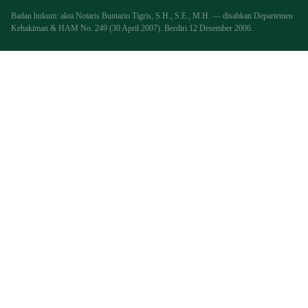
Badan hukum: akta Notaris Buntario Tigris, S.H., S.E., M.H. — disahkan Departemen
Kehakiman & HAM No. 249 (30 April 2007). Berdiri 12 Desember 2006.