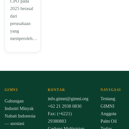
CPO pada
2025 berasal
dari
perusahaan
yang
memperoleh…
GIMNI
KONTAK
NAVIGASI
info.gimni@gimni.org
Tentang
Gabungan
+62 21 2938 0830
GIMNI
Industri Minyak
Fax: (+6221)
Anggota
Nabati Indonesia
29380883
Palm Oil
— asosiasi
Gedung Multivision
Today