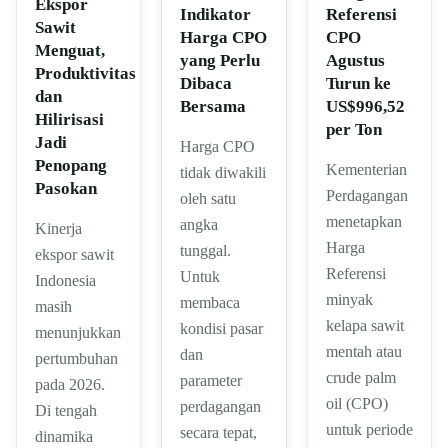
Ekspor
Indikator
Referensi
Sawit
Harga CPO
CPO
Menguat,
yang Perlu
Agustus
Produktivitas
Dibaca
Turun ke
dan
Bersama
US$996,52
Hilirisasi
per Ton
Jadi
Harga CPO
Penopang
Kementerian
tidak diwakili
Pasokan
Perdagangan
oleh satu
menetapkan
angka
Kinerja
Harga
tunggal.
ekspor sawit
Referensi
Untuk
Indonesia
minyak
membaca
masih
kelapa sawit
kondisi pasar
menunjukkan
mentah atau
dan
pertumbuhan
crude palm
parameter
pada 2026.
oil (CPO)
perdagangan
Di tengah
untuk periode
secara tepat,
dinamika