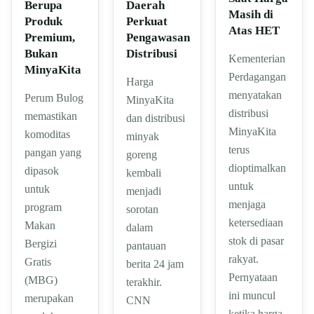
Berupa
Daerah
Masih di
Produk
Perkuat
Atas HET
Premium,
Pengawasan
Bukan
Distribusi
Kementerian
MinyaKita
Perdagangan
Harga
menyatakan
Perum Bulog
MinyaKita
distribusi
memastikan
dan distribusi
MinyaKita
komoditas
minyak
terus
pangan yang
goreng
dioptimalkan
dipasok
kembali
untuk
untuk
menjadi
menjaga
program
sorotan
ketersediaan
Makan
dalam
stok di pasar
Bergizi
pantauan
rakyat.
Gratis
berita 24 jam
Pernyataan
(MBG)
terakhir.
ini muncul
merupakan
CNN
ketika harga