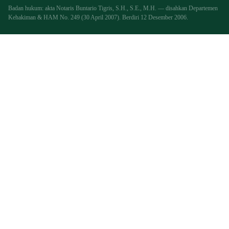
Badan hukum: akta Notaris Buntario Tigris, S.H., S.E., M.H. — disahkan Departemen
Kehakiman & HAM No. 249 (30 April 2007). Berdiri 12 Desember 2006.