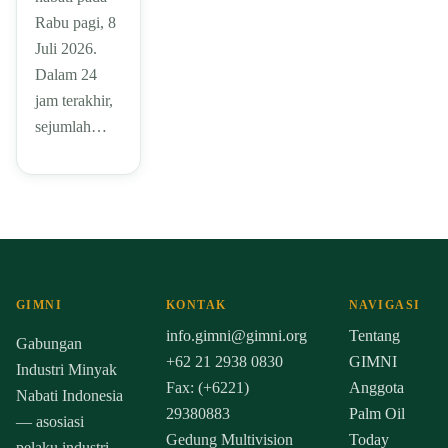
Rabu pagi, 8
Juli 2026.
Dalam 24
jam terakhir,
sejumlah…
GIMNI
KONTAK
NAVIGASI
info.gimni@gimni.org
Tentang
Gabungan
+62 21 2938 0830
GIMNI
Industri Minyak
Fax: (+6221)
Anggota
Nabati Indonesia
29380883
Palm Oil
— asosiasi
Gedung Multivision
Today
pelaku industri