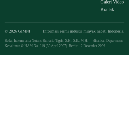
Galeri Video
Kontak
© 2026 GIMNI
Informasi resmi industri minyak nabati Indonesia.
Badan hukum: akta Notaris Buntario Tigris, S.H., S.E., M.H. — disahkan Departemen
Kehakiman & HAM No. 249 (30 April 2007). Berdiri 12 Desember 2006.