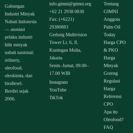
info.gimni@gimni.org
Tentang
Gabungan
+62 21 2938 0830
GIMNI
Industri Minyak
Fax: (+6221)
Anggota
Nabati Indonesia
29380883
Palm Oil
— asosiasi
Gedung Multivision
Today
pelaku industri
Tower Lt. 6, Jl.
Harga CPO
hilir minyak
Kuningan Mulia,
& PKO
nabati nasional:
Jakarta
Harga
refinery,
Senin–Jumat, 09.00–
Minyak
oleofood,
17.00 WIB
Goreng
oleokimia, dan
Regulasi
Instagram
biodiesel.
Harga
YouTube
Berdiri sejak
Referensi
TikTok
2006.
CPO
Apa itu
Oleofood?
FAQ