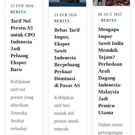
25 FEB 2026 ·
BERITA
08 OCT 2025
21 FEB 2026 ·
Tarif Nol
·
BERITA
BERITA
Persen AS
Mengapa
Bebas Tarif
untuk CPO
Impor
Impor,
Indonesia
Sawit India
Ekspor
Jadi
Menukik
Sawit
Peluang
Tajam?
Indonesia
Ekspor
Perbedaan
Berpeluang
Baru
Arah
Perkuat
Dagang
Dominasi
Kebijakan
Indonesia-
di Pasar AS
tarif nol
Malaysia
persen yang
Kebijakan
Jadi
diberikan
Pemicu
tarif bea
Utama
Amerika
masuk nol
Serikat
persen untuk
Dalam dunia
terhadap
minyak
perdagangan