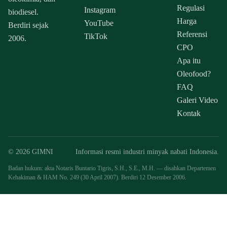
Regulasi
Instagram
biodiesel.
Harga
YouTube
Berdiri sejak
Referensi
TikTok
2006.
CPO
Apa itu
Oleofood?
FAQ
Galeri Video
Kontak
© 2026 GIMNI
Informasi resmi industri minyak nabati Indonesia.
Badan hukum: akta Notaris Buntario Tigris, S.H., S.E., M.H. — disahkan Departemen
Kehakiman & HAM No. 249 (30 April 2007). Berdiri 12 Desember 2006.