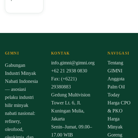
GIMNI
KONTAK
NAVIGASI
info.gimni@gimni.org
Tentang
Gabungan
+62 21 2938 0830
GIMNI
Industri Minyak
Fax: (+6221)
Anggota
Nabati Indonesia
29380883
Palm Oil
— asosiasi
Gedung Multivision
Today
pelaku industri
Tower Lt. 6, Jl.
Harga CPO
hilir minyak
Kuningan Mulia,
& PKO
nabati nasional:
Jakarta
Harga
refinery,
Senin–Jumat, 09.00–
Minyak
oleofood,
17.00 WIB
Goreng
oleokimia, dan