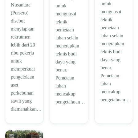
untuk
Nusantara
untuk
menguasai
(Persero)
menguasai
teknik
disebut
teknik
pemetaan
menyiapkan
pemetaan
lahan selain
rekrutmen
lahan selain
menerapkan
lebih dari 20
menerapkan
teknis budi
ribu pekerja
teknis budi
daya yang
untuk
daya yang
benar.
memperkuat
benar.
Pemetaan
pengelolaan
Pemetaan
lahan
aset
lahan
mencakup
perkebunan
mencakup
pengetahuan…
sawit yang
pengetahuan…
diamanahkan…