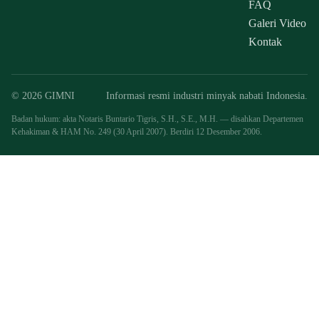
FAQ
Galeri Video
Kontak
© 2026 GIMNI
Informasi resmi industri minyak nabati Indonesia.
Badan hukum: akta Notaris Buntario Tigris, S.H., S.E., M.H. — disahkan Departemen
Kehakiman & HAM No. 249 (30 April 2007). Berdiri 12 Desember 2006.