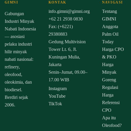
GIMNI
KONTAK
NAVIGASI
info.gimni@gimni.org
Tentang
Gabungan
+62 21 2938 0830
GIMNI
Industri Minyak
Fax: (+6221)
Anggota
Nabati Indonesia
29380883
Palm Oil
— asosiasi
Gedung Multivision
Today
pelaku industri
Tower Lt. 6, Jl.
Harga CPO
hilir minyak
Kuningan Mulia,
& PKO
nabati nasional:
Jakarta
Harga
refinery,
Senin–Jumat, 09.00–
Minyak
oleofood,
17.00 WIB
Goreng
oleokimia, dan
Regulasi
Instagram
biodiesel.
Harga
YouTube
Berdiri sejak
Referensi
TikTok
2006.
CPO
Apa itu
Oleofood?