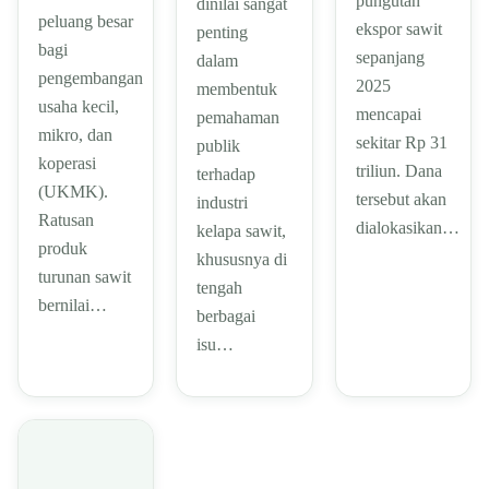
pungutan
dinilai sangat
peluang besar
ekspor sawit
penting
bagi
sepanjang
dalam
pengembangan
2025
membentuk
usaha kecil,
mencapai
pemahaman
mikro, dan
sekitar Rp 31
publik
koperasi
triliun. Dana
terhadap
(UKMK).
tersebut akan
industri
Ratusan
dialokasikan…
kelapa sawit,
produk
khususnya di
turunan sawit
tengah
bernilai…
berbagai
isu…