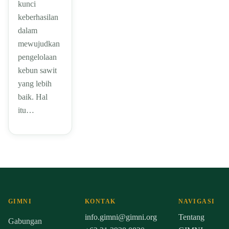
kunci
keberhasilan
dalam
mewujudkan
pengelolaan
kebun sawit
yang lebih
baik. Hal
itu…
GIMNI
KONTAK
NAVIGASI
info.gimni@gimni.org
Tentang
Gabungan