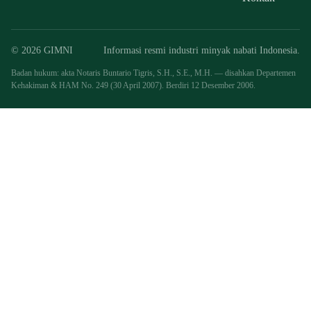
© 2026 GIMNI
Informasi resmi industri minyak nabati Indonesia.
Badan hukum: akta Notaris Buntario Tigris, S.H., S.E., M.H. — disahkan Departemen
Kehakiman & HAM No. 249 (30 April 2007). Berdiri 12 Desember 2006.