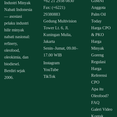
+62 21 2938 0830
GIMNI
Industri Minyak
Fax: (+6221)
Anggota
Nabati Indonesia
29380883
Palm Oil
— asosiasi
Gedung Multivision
Today
pelaku industri
Tower Lt. 6, Jl.
Harga CPO
hilir minyak
Kuningan Mulia,
& PKO
nabati nasional:
Jakarta
Harga
refinery,
Senin–Jumat, 09.00–
Minyak
oleofood,
17.00 WIB
Goreng
oleokimia, dan
Regulasi
Instagram
biodiesel.
Harga
YouTube
Berdiri sejak
Referensi
TikTok
2006.
CPO
Apa itu
Oleofood?
FAQ
Galeri Video
Kontak