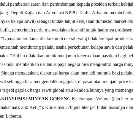
 pemberian saran dan pertimbangan kepada presiden terkait kebijak
njang. Deputi Kajian dan Advokasi KPPU Taufik Ariyanto membeberka
yak kelapa sawit) sebagai tindak lanjut kebijakan domestic market o
fik, pemerintah perlu menyediakan insentif untuk hadirnya produsen
Upaya ini terutama dilakukan di daerah yang tidak terdapat produsen
pemerintah mendorong pelaku usaha perkebunan kelapa sawit dan pela
u. “Hal itu dilakukan untuk menjamin ketersediaan pasokan bagi 
 nasional memberikan usulan supaya negara bisa mengontrol harga mi
Sinaga mengatakan, disparitas harga akan menjadi momok bagi pelaku 
 sehingga bisa mengendalikan gejolak di pasar atau menjadi price lea
a terjadi gejolak harga sawit global atau kendala lainnya yang memenga
I-KONSUMSI MINYAK GORENG
Keterangan: Volume (juta liter 
i (maksimal): 250 Ket (*): Konsumsi 270 juta liter per bulan biasanya
an Lebaran.