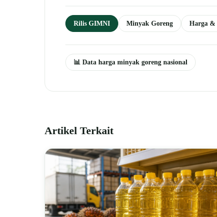
Rilis GIMNI
Minyak Goreng
Harga & 
📊 Data harga minyak goreng nasional
Artikel Terkait