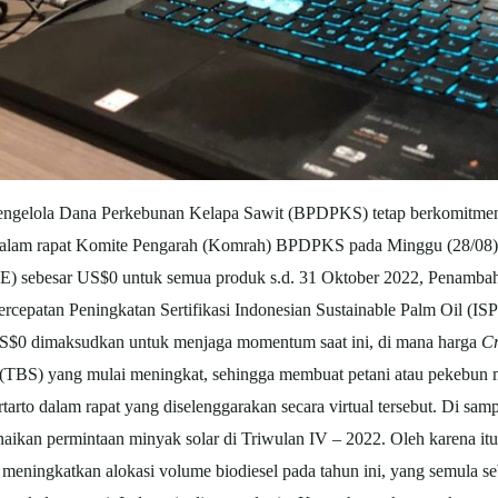
ngelola Dana Perkebunan Kelapa Sawit (BPDPKS) tetap berkomitmen
l. Dalam rapat Komite Pengarah (Komrah) BPDPKS pada Minggu (28/08),
(PE) sebesar US$0 untuk semua produk s.d. 31 Oktober 2022, Penamb
epatan Peningkatan Sertifikasi Indonesian Sustainable Palm Oil (IS
US$0 dimaksudkan untuk menjaga momentum saat ini, di mana harga
Cr
r (TBS) yang mulai meningkat, sehingga membuat petani atau pekebun
rto dalam rapat yang diselenggarakan secara virtual tersebut. Di samp
ikan permintaan minyak solar di Triwulan IV – 2022. Oleh karena it
meningkatkan alokasi volume biodiesel pada tahun ini, yang semula seb