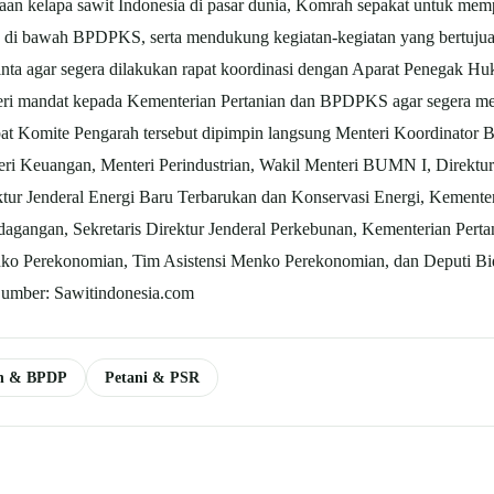
an kelapa sawit Indonesia di pasar dunia, Komrah sepakat untuk mempe
 di bawah BPDPKS, serta mendukung kegiatan-kegiatan yang bertujuan
nta agar segera dilakukan rapat koordinasi dengan Aparat Penegak H
beri mandat kepada Kementerian Pertanian dan BPDPKS agar segera me
pat Komite Pengarah tersebut dipimpin langsung Menteri Koordinator
eri Keuangan, Menteri Perindustrian, Wakil Menteri BUMN I, Direktur
tur Jenderal Energi Baru Terbarukan dan Konservasi Energi, Kemente
dagangan, Sekretaris Direktur Jenderal Perkebunan, Kementerian Pe
o Perekonomian, Tim Asistensi Menko Perekonomian, dan Deputi Bid
umber: Sawitindonesia.com
n & BPDP
Petani & PSR