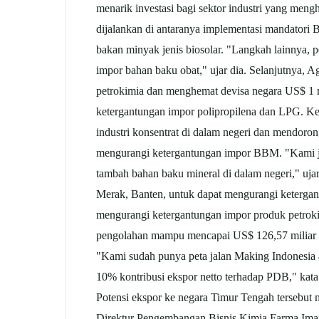
menarik investasi bagi sektor industri yang mengh
dijalankan di antaranya implementasi mandatori 
bakan minyak jenis biosolar. "Langkah lainnya, 
impor bahan baku obat," ujar dia. Selanjutnya,
petrokimia dan menghemat devisa negara US$ 1 m
ketergantungan impor polipropilena dan LPG. K
industri konsentrat di dalam negeri dan mendorong
mengurangi ketergantungan impor BBM. "Kami jug
tambah bahan baku mineral di dalam negeri," uja
Merak, Banten, untuk dapat mengurangi ketergant
mengurangi ketergantungan impor produk petrokim
pengolahan mampu mencapai US$ 126,57 miliar a
"Kami sudah punya peta jalan Making Indonesia 4
10% kontribusi ekspor netto terhadap PDB," kat
Potensi ekspor ke negara Timur Tengah tersebut
Direktur Pengembangan Bisnis Kimia Farma Ima