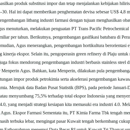
asilkan produk substitusi impor dan tetap menjalankan kebijakan hiliris
B-30. Hal ini dapat memberikan penghematan devisa sebesar US$ 4,8 mi
pengembangan litbang industri farmasi dengan tujuan menghasilkan ob
 Agus menuturkan, melakukan penguatan PT Trans Pacific Petrochemic
iliar per tahun. Berikutnya, pengembangan gasifikasi batubara di Pe
emudian, Agus menerangkan, pengembangan hortikultura berorientasi 
 kinerja ekspor. Selain itu, pengoperasin green refinery di Plaju untuk 
a fokus mendorong pengembangan industri berbasis stainless steel d
r Menperin Agus. Bahkan, kata Menperin, dilakukan pula pengembangan 
ungan impor produk petrokimia serta akselerasi pengembangan kawasan
ia. Merujuk data Badan Pusat Statistik (BPS), pada periode Januari-
tau menyumbang 75,5% terhadap total ekspor Indonesia yang menyentu
.0, yang menjadi strategi kesiapan kita memasuki era industri 4.0. Me
a Agus. Ekspor Farmasi Sementata itu, PT Kimia Farma Tbk tengah men
 masih terbuka lebar, mengingat pasar Kuwait tengah berkembang cuku
m Fathorrahman menemui Duta Besar RI untuk Kuwait Tri Tharyat un