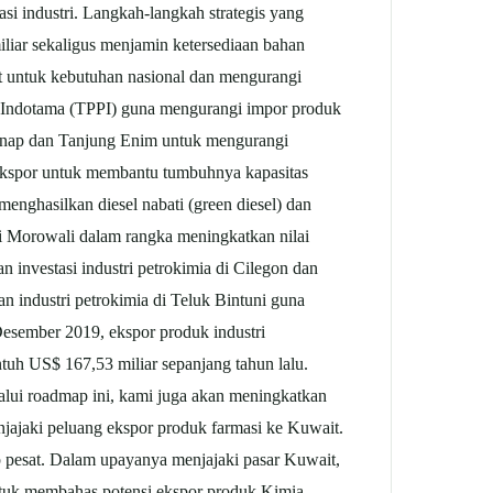
asi industri. Langkah-langkah strategis yang
liar sekaligus menjamin ketersediaan bahan
at untuk kebutuhan nasional dan mengurangi
al Indotama (TPPI) guna mengurangi impor produk
ranap dan Tanjung Enim untuk mengurangi
ekspor untuk membantu tumbuhnya kapasitas
menghasilkan diesel nabati (green diesel) dan
i Morowali dalam rangka meningkatkan nilai
investasi industri petrokimia di Cilegon dan
 industri petrokimia di Teluk Bintuni guna
Desember 2019, ekspor produk industri
h US$ 167,53 miliar sepanjang tahun lalu.
lalui roadmap ini, kami juga akan meningkatkan
jajaki peluang ekspor produk farmasi ke Kuwait.
p pesat. Dalam upayanya menjajaki pasar Kuwait,
tuk membahas potensi ekspor produk Kimia