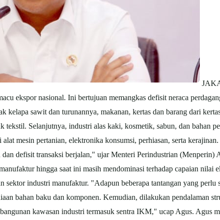
JAKAR
macu ekspor nasional. Ini bertujuan memangkas defisit neraca perdagan
yak
kelapa sawit
dan turunannya, makanan, kertas dan barang dari kertas
uk tekstil. Selanjutnya, industri alas kaki, kosmetik, sabun, dan bahan
ri alat mesin pertanian, elektronika konsumsi, perhiasan, serta kerajina
n dan defisit transaksi berjalan," ujar Menteri Perindustrian (Menperi
 manufaktur hingga saat ini masih mendominasi terhadap capaian nilai 
ektor industri manufaktur. "Adapun beberapa tantangan yang perlu sege
ediaan bahan baku dan komponen. Kemudian, dilakukan pendalaman stru
angunan kawasan industri termasuk sentra IKM," ucap Agus. Agus me