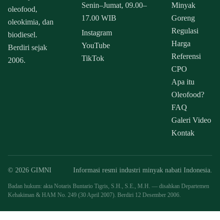
Senin–Jumat, 09.00–
Minyak
oleofood,
17.00 WIB
Goreng
oleokimia, dan
Regulasi
Instagram
biodiesel.
Harga
YouTube
Berdiri sejak
Referensi
TikTok
2006.
CPO
Apa itu
Oleofood?
FAQ
Galeri Video
Kontak
© 2026 GIMNI
Informasi resmi industri minyak nabati Indonesia.
Badan hukum: akta Notaris Buntario Tigris, S.H., S.E., M.H. — disahkan Departemen
Kehakiman & HAM No. 249 (30 April 2007). Berdiri 12 Desember 2006.