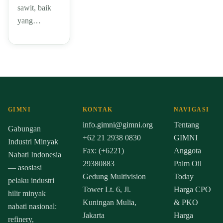
sawit, baik
yang…
GIMNI
KONTAK
NAVIGASI
info.gimni@gimni.org
Tentang
Gabungan
+62 21 2938 0830
GIMNI
Industri Minyak
Fax: (+6221)
Anggota
Nabati Indonesia
29380883
Palm Oil
— asosiasi
Gedung Multivision
Today
pelaku industri
Tower Lt. 6, Jl.
Harga CPO
hilir minyak
Kuningan Mulia,
& PKO
nabati nasional:
Jakarta
Harga
refinery,