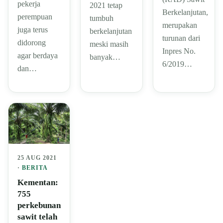
pekerja
2021 tetap
Berkelanjutan,
perempuan
tumbuh
merupakan
juga terus
berkelanjutan
turunan dari
didorong
meski masih
Inpres No.
agar berdaya
banyak…
6/2019…
dan…
25 AUG 2021
·
BERITA
Kementan:
755
perkebunan
sawit telah