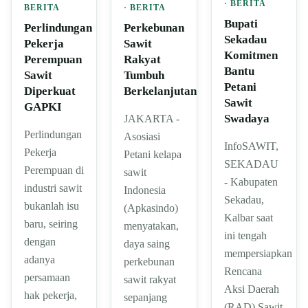
·
BERITA
BERITA
·
BERITA
Bupati
Perlindungan
Perkebunan
Sekadau
Pekerja
Sawit
Komitmen
Perempuan
Rakyat
Bantu
Sawit
Tumbuh
Petani
Diperkuat
Berkelanjutan
Sawit
GAPKI
Swadaya
JAKARTA -
Perlindungan
Asosiasi
InfoSAWIT,
Pekerja
Petani kelapa
SEKADAU
Perempuan di
sawit
- Kabupaten
industri sawit
Indonesia
Sekadau,
bukanlah isu
(Apkasindo)
Kalbar saat
baru, seiring
menyatakan,
ini tengah
dengan
daya saing
mempersiapkan
adanya
perkebunan
Rencana
persamaan
sawit rakyat
Aksi Daerah
hak pekerja,
sepanjang
(RAD) Sawit