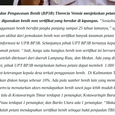
 dan Pengawasan Benih
(
BP3B
)
Therecia Vennie menjelaskan peta
k digunakan benih non sertifikat yang beredar di lapangan.
“Sosialis
nggunaan benih bersifat jangka panjang sampai 25 tahun lamanya,” u
kan akibat dari pemakaian benih non sertifikat banyak tanaman petan
i informasi ke UPB BP3B. Selanjutnya pihak UPT BP3B bertanya kepad
rumah petani.
“Jadi, harga satu bungkus benih non sertifikat ini bervar
at setelah ditelusuri dari daerah Lampung Riau, dan Medan. Ada yang di
ini, pihak UPT BP3B menjelaskan bahwa petani dapat membeli 1.000 bu
at keterangan kepala desa terkait penggunaan benih.
Di Kalimantan T
rikan diskon harga sebesar 10%. Ada pula sumber benih lain yang me
erecia menuturkan akses mendapatkan benih sawit juga lebih mudah 
 lalu di Kotawaringin Timur terdapat 1 penangkar, Kotawaringin Bar
sau terdapat 1 penangkar, dan Barito Utara ada 1 penangkar.
“Makan
dalah petani mendapatkan sertifikat benih sebagai bukti penjualan TBS