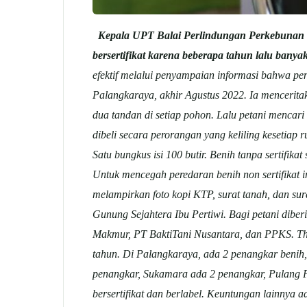
Kepala UPT Balai Perlindungan Perkebunan
bersertifikat karena beberapa tahun lalu banya
efektif melalui penyampaian informasi bahwa pe
Palangkaraya, akhir Agustus 2022.
Ia mencerita
dua tandan di setiap pohon. Lalu petani mencar
dibeli secara perorangan yang keliling kesetiap 
Satu bungkus isi 100 butir. Benih tanpa sertifik
Untuk mencegah peredaran benih non sertifikat 
melampirkan foto kopi KTP, surat tanah, dan sur
Gunung Sejahtera Ibu Pertiwi. Bagi petani dibe
Makmur, PT BaktiTani Nusantara, dan PPKS.
Th
tahun. Di Palangkaraya, ada 2 penangkar benih,
penangkar, Sukamara ada 2 penangkar, Pulang Pi
bersertifikat dan berlabel. Keuntungan lainnya a