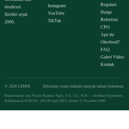
Regulasi
Instagram
biodiesel.
Harga
YouTube
Berdiri sejak
Referensi
TikTok
2006.
CPO
Apa itu
Oleofood?
FAQ
Galeri Video
Kontak
© 2026 GIMNI
Informasi resmi industri minyak nabati Indonesia.
Badan hukum: akta Notaris Buntario Tigris, S.H., S.E., M.H. — disahkan Departemen
Kehakiman & HAM No. 249 (30 April 2007). Berdiri 12 Desember 2006.