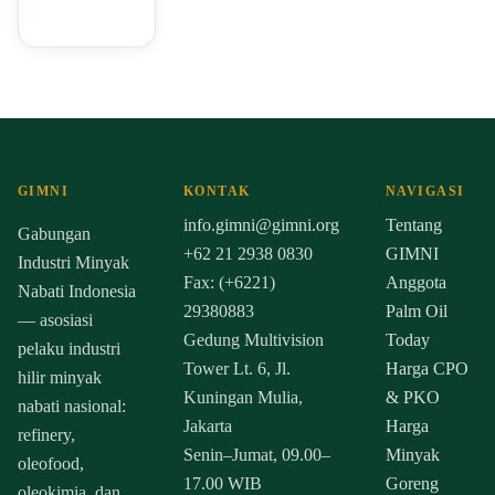
GIMNI
KONTAK
NAVIGASI
info.gimni@gimni.org
Tentang
Gabungan
+62 21 2938 0830
GIMNI
Industri Minyak
Fax: (+6221)
Anggota
Nabati Indonesia
29380883
Palm Oil
— asosiasi
Gedung Multivision
Today
pelaku industri
Tower Lt. 6, Jl.
Harga CPO
hilir minyak
Kuningan Mulia,
& PKO
nabati nasional:
Jakarta
Harga
refinery,
Senin–Jumat, 09.00–
Minyak
oleofood,
17.00 WIB
Goreng
oleokimia, dan