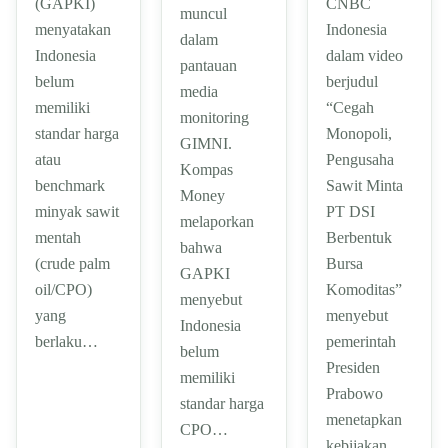
CNBC
(GAPKI)
muncul
Indonesia
menyatakan
dalam
dalam video
Indonesia
pantauan
berjudul
belum
media
“Cegah
memiliki
monitoring
Monopoli,
standar harga
GIMNI.
Pengusaha
atau
Kompas
Sawit Minta
benchmark
Money
PT DSI
minyak sawit
melaporkan
Berbentuk
mentah
bahwa
Bursa
(crude palm
GAPKI
Komoditas”
oil/CPO)
menyebut
menyebut
yang
Indonesia
pemerintah
berlaku…
belum
Presiden
memiliki
Prabowo
standar harga
menetapkan
CPO…
kebijakan…