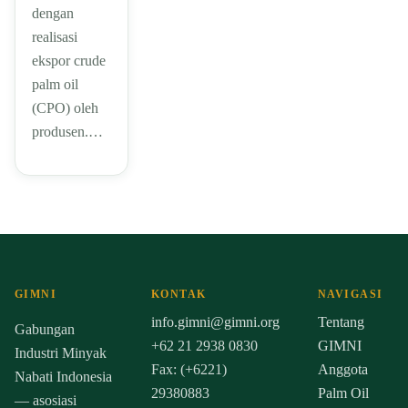
dengan
realisasi
ekspor crude
palm oil
(CPO) oleh
produsen.…
GIMNI
KONTAK
NAVIGASI
info.gimni@gimni.org
Tentang
Gabungan
+62 21 2938 0830
GIMNI
Industri Minyak
Fax: (+6221)
Anggota
Nabati Indonesia
29380883
Palm Oil
— asosiasi