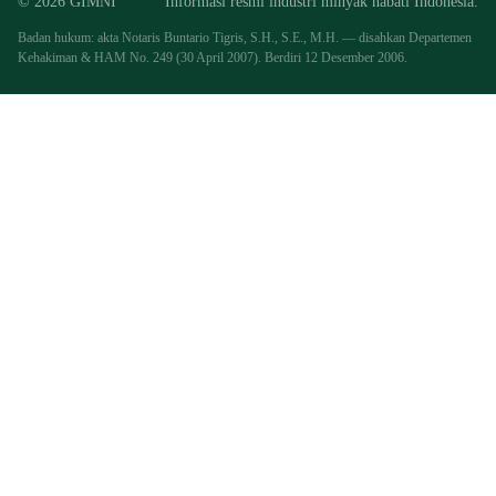
© 2026 GIMNI
Informasi resmi industri minyak nabati Indonesia.
Badan hukum: akta Notaris Buntario Tigris, S.H., S.E., M.H. — disahkan Departemen
Kehakiman & HAM No. 249 (30 April 2007). Berdiri 12 Desember 2006.