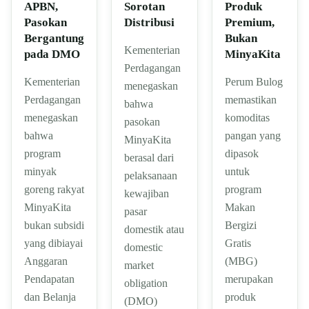
APBN,
Sorotan
Produk
Pasokan
Distribusi
Premium,
Bergantung
Bukan
Kementerian
pada DMO
MinyaKita
Perdagangan
Kementerian
Perum Bulog
menegaskan
Perdagangan
memastikan
bahwa
menegaskan
komoditas
pasokan
bahwa
pangan yang
MinyaKita
program
dipasok
berasal dari
minyak
untuk
pelaksanaan
goreng rakyat
program
kewajiban
MinyaKita
Makan
pasar
bukan subsidi
Bergizi
domestik atau
yang dibiayai
Gratis
domestic
Anggaran
(MBG)
market
Pendapatan
merupakan
obligation
dan Belanja
produk
(DMO)