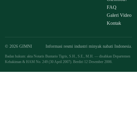
FAQ
Galeri Video
Kontak
© 2026 GIMNI
Informasi resmi industri minyak nabati Indonesia.
Badan hukum: akta Notaris Buntario Tigris, S.H., S.E., M.H. — disahkan Departemen
Kehakiman & HAM No. 249 (30 April 2007). Berdiri 12 Desember 2006.