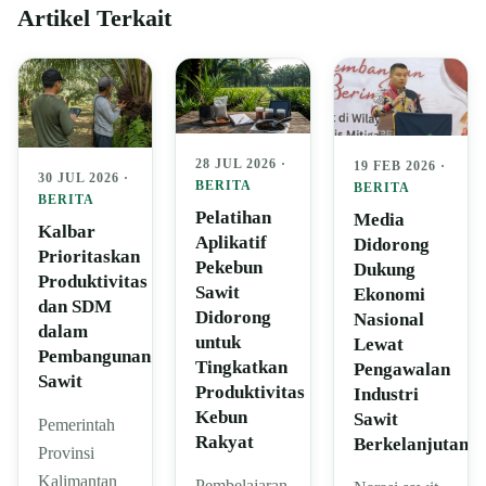
Artikel Terkait
28 JUL 2026 ·
19 FEB 2026 ·
30 JUL 2026 ·
BERITA
BERITA
BERITA
Pelatihan
Media
Kalbar
Aplikatif
Didorong
Prioritaskan
Pekebun
Dukung
Produktivitas
Sawit
Ekonomi
dan SDM
Didorong
Nasional
dalam
untuk
Lewat
Pembangunan
Tingkatkan
Pengawalan
Sawit
Produktivitas
Industri
Kebun
Sawit
Pemerintah
Rakyat
Berkelanjutan
Provinsi
Kalimantan
Pembelajaran