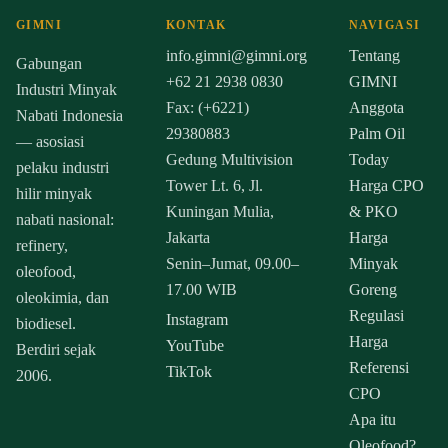
GIMNI
KONTAK
NAVIGASI
info.gimni@gimni.org
Tentang
Gabungan
+62 21 2938 0830
GIMNI
Industri Minyak
Fax: (+6221)
Anggota
Nabati Indonesia
29380883
Palm Oil
— asosiasi
Gedung Multivision
Today
pelaku industri
Tower Lt. 6, Jl.
Harga CPO
hilir minyak
Kuningan Mulia,
& PKO
nabati nasional:
Jakarta
Harga
refinery,
Senin–Jumat, 09.00–
Minyak
oleofood,
17.00 WIB
Goreng
oleokimia, dan
Regulasi
Instagram
biodiesel.
Harga
YouTube
Berdiri sejak
Referensi
TikTok
2006.
CPO
Apa itu
Oleofood?