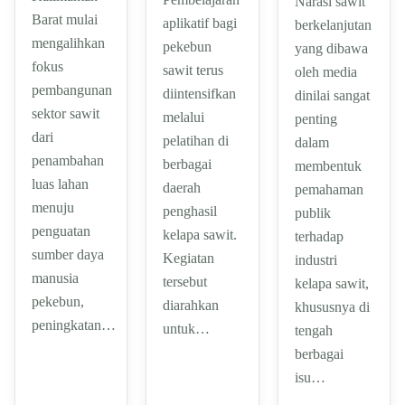
Narasi sawit
Barat mulai
aplikatif bagi
berkelanjutan
mengalihkan
pekebun
yang dibawa
fokus
sawit terus
oleh media
pembangunan
diintensifkan
dinilai sangat
sektor sawit
melalui
penting
dari
pelatihan di
dalam
penambahan
berbagai
membentuk
luas lahan
daerah
pemahaman
menuju
penghasil
publik
penguatan
kelapa sawit.
terhadap
sumber daya
Kegiatan
industri
manusia
tersebut
kelapa sawit,
pekebun,
diarahkan
khususnya di
peningkatan…
untuk…
tengah
berbagai
isu…