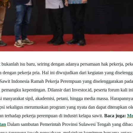
t bukanlah isu baru, seiring dengan adanya persamaan hak pekerja, pek
 dengan pekerja pria.
Hal ini diwujudkan dari kegiatan yang diselen
Sawit Indonesia Ramah Pekerja Perempuan yang diselenggarakan pada 
ai pemangku kepentingan.
Dilansir dari Investor.id, peserta forum kali i
asi masyarakat sipil, akademisi, petani, hingga media massa. Harapan
psi sekaligus merumuskan program yang nyata dan dapat diterapkan ol
 terhadap pekerja perempuan di industri kelapa sawit.
Baca juga:
Me
tan
Dalam sambutan Pemerintah Provinsi Sulawesi Tengah yang dibaca
nya tanggung jawab perusahaan, melainkan komitmen bersama antara 