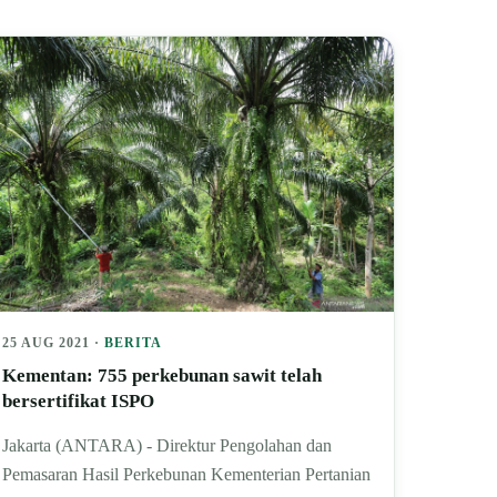
25 AUG 2021 ·
BERITA
Kementan: 755 perkebunan sawit telah
bersertifikat ISPO
Jakarta (ANTARA) - Direktur Pengolahan dan
Pemasaran Hasil Perkebunan Kementerian Pertanian